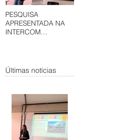
PESQUISA
APAE DE SÃO LUÍS E
APRESENTADA NA
HAVAN UNEM
INTERCOM
PARCERIA EM
NORDESTE DESTACA
CAMAPANHA DE
COMUNICAÇÃO DA
SOLIDARIEDADE
APAE DE SÃO LUÍS
Últimas notícias