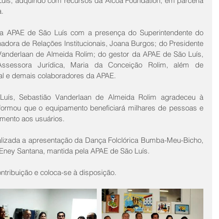
uís, adquirido com recursos da Alcoa Foundation, em parceria 
a.
da APAE de São Luís com a presença do Superintendente do 
dora de Relações Institucionais, Joana Burgos; do Presidente 
anderlaan de Almeida Rolim; do gestor da APAE de São Luís, 
sessora Jurídica, Maria da Conceição Rolim, além de 
tal e demais colaboradores da APAE.
uís, Sebastião Vanderlaan de Almeida Rolim agradeceu à 
formou que o equipamento beneficiará milhares de pessoas e 
imento aos usuários.
alizada a apresentação da Dança Folclórica Bumba-Meu-Bicho, 
Eney Santana, mantida pela APAE de São Luís.
tribuição e coloca-se à disposição.