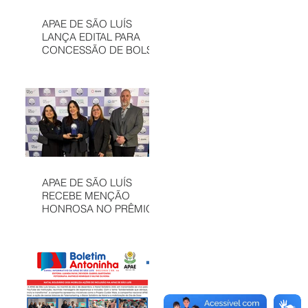
APAE DE SÃO LUÍS
LANÇA EDITAL PARA
CONCESSÃO DE BOLSAS
INTEGRAIS NO CAEE
ENEY SANTANA EM 2026
APAE DE SÃO LUÍS
RECEBE MENÇÃO
HONROSA NO PRÊMIO
MELHORES ONGS, EM
OSASCO (SP)