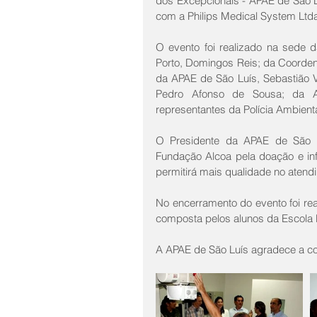
dos Excepcionais - APAE de São L
com a Philips Medical System Ltd
O evento foi realizado na sede 
Porto, Domingos Reis; da Coordena
da APAE de São Luís, Sebastião V
Pedro Afonso de Sousa; da As
representantes da Polícia Ambien
O Presidente da APAE de São L
Fundação Alcoa pela doação e in
permitirá mais qualidade no atend
No encerramento do evento foi re
composta pelos alunos da Escola 
A APAE de São Luís agradece a con