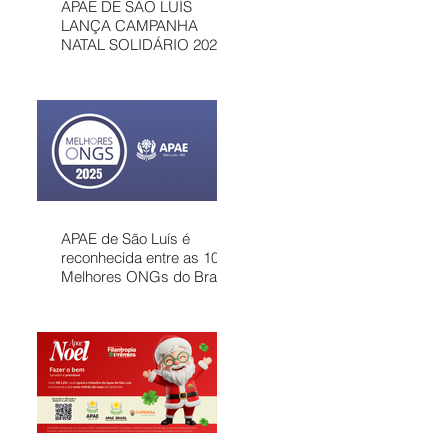
APAE DE SÃO LUÍS
LANÇA CAMPANHA
NATAL SOLIDÁRIO 2025
COM AÇÕES PARA
MOBILIZAR A
COMUNIDADE E
FORTALECER
ATENDIMENTOS
GRATUITOS NO
MARANHÃO
APAE de São Luís é
reconhecida entre as 100
Melhores ONGs do Brasil
em 2025