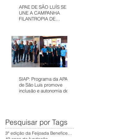
APAE DE SÃO LUÍS SE
UNE A CAMPANHA
FILANTROPIA DE
PRÊMIOS – APAE NOEL
PARA FORTALECER
SERVIÇOS
ASSISTÊNCIAIS
SIAP: Programa da APAE
de São Luís promove
inclusão e autonomia de
pessoas com deficiência
no mercado de trabalho
Pesquisar por Tags
3ª edição da Feijoada Beneficente da APAE
49 anos de fundação