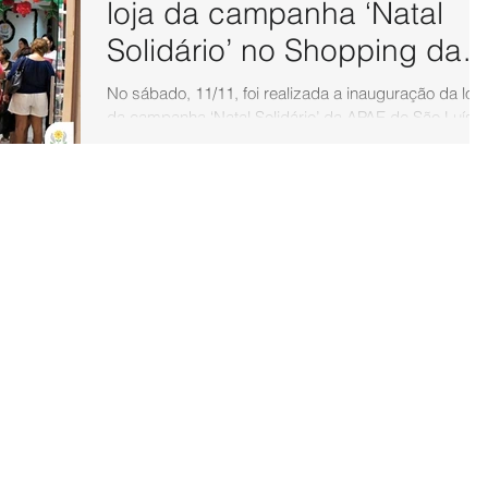
loja da campanha ‘Natal
Solidário’ no Shopping da
Ilha
No sábado, 11/11, foi realizada a inauguração da loja
da campanha ‘Natal Solidário’ da APAE de São Luís 
Shopping da Ilha, com...