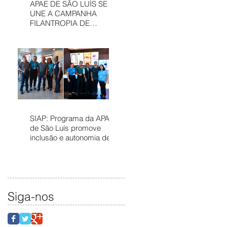
APAE DE SÃO LUÍS SE
UNE A CAMPANHA
FILANTROPIA DE
PRÊMIOS – APAE NOEL
PARA FORTALECER
SERVIÇOS
ASSISTÊNCIAIS
SIAP: Programa da APAE
de São Luís promove
inclusão e autonomia de
pessoas com deficiência
no mercado de trabalho
Siga-nos