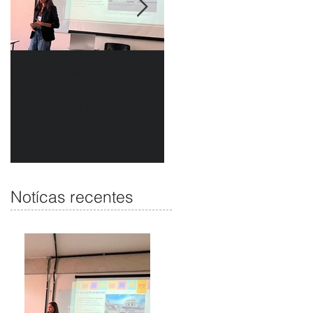
PESQUISA
APAE DE SÃO LUÍS E
no
APRESENTADA NA
HAVAN UNEM
INTERCOM
PARCERIA EM
NORDESTE DESTACA
CAMAPANHA DE
COMUNICAÇÃO DA
SOLIDARIEDADE
APAE DE SÃO LUÍS
Notícas recentes