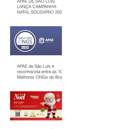
APAE DE SÃO LUÍS
LANÇA CAMPANHA
NATAL SOLIDÁRIO 2025
COM AÇÕES PARA
MOBILIZAR A
COMUNIDADE E
FORTALECER
ATENDIMENTOS
GRATUITOS NO
MARANHÃO
APAE de São Luís é
reconhecida entre as 100
Melhores ONGs do Brasil
em 2025