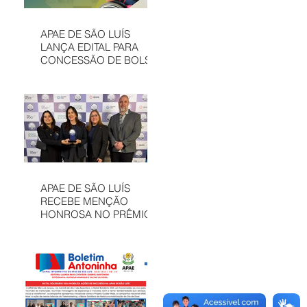
APAE DE SÃO LUÍS
LANÇA EDITAL PARA
CONCESSÃO DE BOLSAS
INTEGRAIS NO CAEE
ENEY SANTANA EM 2026
APAE DE SÃO LUÍS
RECEBE MENÇÃO
HONROSA NO PRÊMIO
MELHORES ONGS, EM
OSASCO (SP)