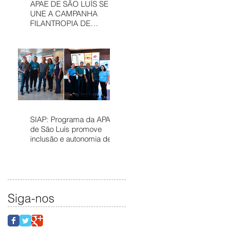
APAE DE SÃO LUÍS SE
UNE A CAMPANHA
FILANTROPIA DE
PRÊMIOS – APAE NOEL
PARA FORTALECER
SERVIÇOS
ASSISTÊNCIAIS
SIAP: Programa da APAE
de São Luís promove
inclusão e autonomia de
pessoas com deficiência
no mercado de trabalho
Siga-nos