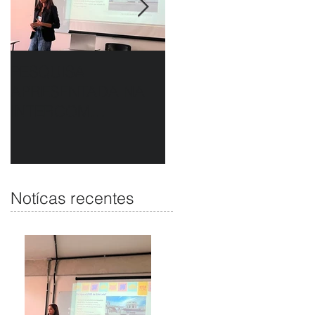
PESQUISA
APAE DE SÃO LUÍS E
APRESENTADA NA
HAVAN UNEM
INTERCOM
PARCERIA EM
NORDESTE DESTACA
CAMAPANHA DE
COMUNICAÇÃO DA
SOLIDARIEDADE
APAE DE SÃO LUÍS
Notícas recentes