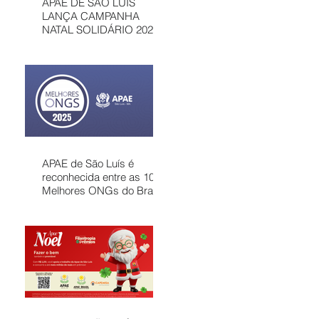
APAE DE SÃO LUÍS
LANÇA CAMPANHA
NATAL SOLIDÁRIO 2025
COM AÇÕES PARA
MOBILIZAR A
COMUNIDADE E
FORTALECER
ATENDIMENTOS
GRATUITOS NO
MARANHÃO
APAE de São Luís é
reconhecida entre as 100
Melhores ONGs do Brasil
em 2025