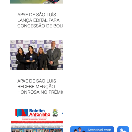
APAE DE SÃO LUÍS
LANÇA EDITAL PARA
CONCESSÃO DE BOLSAS
INTEGRAIS NO CAEE
ENEY SANTANA EM 2026
APAE DE SÃO LUÍS
RECEBE MENÇÃO
HONROSA NO PRÊMIO
MELHORES ONGS, EM
OSASCO (SP)