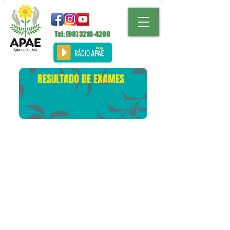
Tel: (98)
3216-4200
RESULTADO DE EXAMES