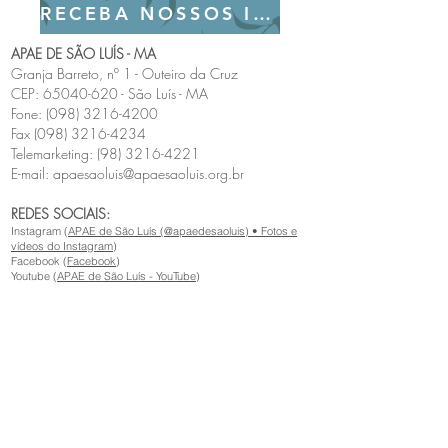
RECEBA NOSSOS INFORMATIVOS
APAE DE SÃO LUÍS - MA
Granja Barreto, nº 1 - Outeiro da Cruz
CEP:
65040-620
- São Luís - MA
Fone:
(098) 3216-4200
Fax
(098) 3216-4234
Telemarketing:
(98) 3216-4221
E-mail:
apaesaoluis@apaesaoluis.org.br
REDES SOCIAIS:
Instagram (
APAE de São Luís (@apaedesaoluis) • Fotos e
vídeos do Instagram
)
Facebook (
Facebook
)
Youtube (
APAE de São Luís - YouTube
)