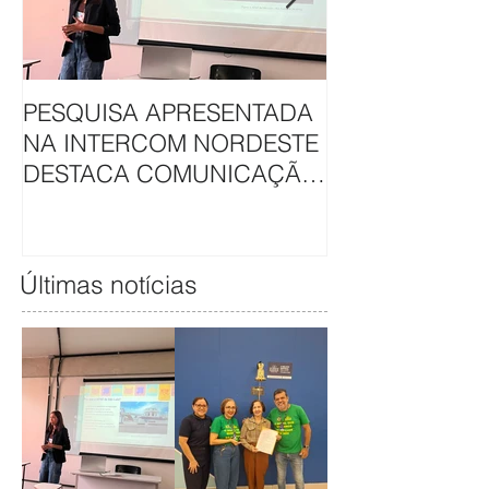
PESQUISA APRESENTADA
APAE DE SÃO L
NA INTERCOM NORDESTE
HAVAN UNEM 
DESTACA COMUNICAÇÃO
EM CAMAPAN
DA APAE DE SÃO LUÍS
SOLIDARIEDA
Últimas notícias