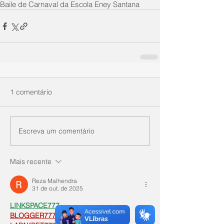
Baile de Carnaval da Escola Eney Santana
1 comentário
Escreva um comentário
Mais recente
Reza Malhendra
31 de out. de 2025
LINKSPACE777
BLOGGER777