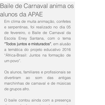
Baile de Carnaval anima os
alunos da APAE
Em clima de muita animação, confetes 
e serpentinas, foi realizado no dia 05 
de fevereiro, o Baile de Carnaval da 
Escola Eney Santana, com o tema 
“Todos juntos e misturados”
, em alusão 
a temática do projeto educativo 2016 
“África-Brasil: Juntos na formação de 
um povo”.
Os alunos, familiares e profissionais se 
divertiram ao som das antigas 
marchinhas de carnaval e de músicas 
de grupos afro.
O baile contou ainda com a presença 