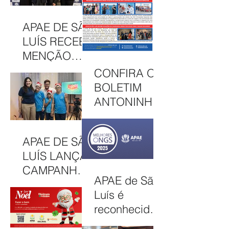
ENEY
CULTURA,
SANTANA EM
INCLUSÃO E
APAE DE SÃO
2026
SOLIDARIED
LUÍS RECEBE
ADE EM MAIS
MENÇÃO
UMA EDIÇÃO
HONROSA
CONFIRA O
JUNINA
NO PRÊMIO
BOLETIM
MELHORES
ANTONINHA
ONGS, EM
DE
OSASCO (SP)
DEZEMBRO
APAE DE SÃO
DE 2025
LUÍS LANÇA
CAMPANHA
APAE de São
NATAL
Luís é
SOLIDÁRIO
reconhecida
2025 COM
entre as 100
AÇÕES PARA