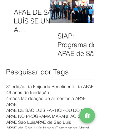
Melhores
MOBILIZAR A
APAE DE SÃO
ONGs do
COMUNIDAD
LUÍS SE UNE
Brasil em
E E
A
2025
FORTALECER
SIAP:
CAMPANHA
ATENDIMENT
Programa da
FILANTROPIA
OS
APAE de São
DE PRÊMIOS
GRATUITOS
Luís promove
– APAE NOEL
NO
inclusão e
Pesquisar por Tags
PARA
MARANHÃO
autonomia de
FORTALECER
3ª edição da Feijoada Beneficente da APAE
pessoas com
SERVIÇOS
49 anos de fundação
deficiência no
ASSISTÊNCIA
4mãos faz doação de alimentos à APAE
APAE
mercado de
IS
APAE DE SÃO LUÍS PARTICIPOU DO 5º PAINEL COMUNITÁR
trabalho
APAE NO PROGRAMA MARANHÃO SOLIDÁRIO
APAE São Luis
APAE de São Luís
APAE de São Luís lança Campanha Natal Solidário
APAE de São Luís recebe Troféu Mirante Esporte
APAE de São Luís: 48 de anos
Alcoa