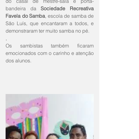
do casal de mestre-sala e porta-
bandeira da 
Sociedade Recreativa 
Favela do Samba
, escola de samba de 
São Luís, que encantaram a todos, e 
demonstraram ter muito samba no pé.
,
Os sambistas também ficaram 
emocionados com o carinho e atenção 
dos alunos.