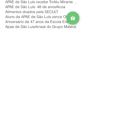
APAE de São Luís recebe Troféu Mirante Esporte
APAE de São Luís: 48 de anos
Alcoa
Alimentos doados pela SECULT
Aluno da APAE de São Luís vence Olimpíada do Conhe
Aniversário de 47 anos da Escola Eney Santana
Apae de São Luis
Arraial do Grupo Mateus
Ação Solidária
Baile 45 anos
Baile de Carnaval da Escola Eney Santana
Barraca da APAE
Bazar Apae São Luis
Bazar Solidário do Mês das Mães
Bazar de Eletrônicos
Bazar solidário
Bloco de carnaval
Boi Mimoso da APAE de São Luís
Boi mimoso
Brechó Solidário de Natal
Brechó de Natal da APAE de São Luis
CEST doa alimentos para a APAE
Campanha Natal Solidário – edição 2018
Campanha da @potiguarhomecenter
Campanha de Natal
Campanha de Natal 2019 APAE
Campanha de Natal APAE de São Luís
Campanha “Dia de Doar”
Capacita APAE Brasil
Dia Nacional do Teste do Pezinho