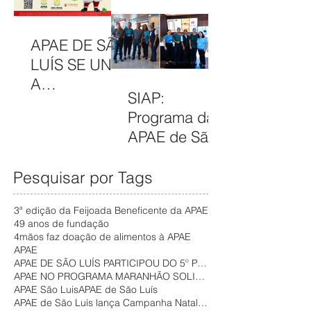
entre as 100
AÇÕES PARA
Melhores
MOBILIZAR A
APAE DE SÃO
ONGs do
COMUNIDAD
LUÍS SE UNE
Brasil em
E E
A
2025
FORTALECER
SIAP:
CAMPANHA
ATENDIMENT
Programa da
FILANTROPIA
OS
APAE de São
DE PRÊMIOS
GRATUITOS
Luís promove
– APAE NOEL
NO
inclusão e
Pesquisar por Tags
PARA
MARANHÃO
autonomia de
FORTALECER
3ª edição da Feijoada Beneficente da APAE
pessoas com
SERVIÇOS
49 anos de fundação
deficiência no
ASSISTÊNCIA
4mãos faz doação de alimentos à APAE
APAE
mercado de
IS
APAE DE SÃO LUÍS PARTICIPOU DO 5º PAINEL COMUNITÁR
trabalho
APAE NO PROGRAMA MARANHÃO SOLIDÁRIO
APAE São Luis
APAE de São Luís
APAE de São Luís lança Campanha Natal Solidário