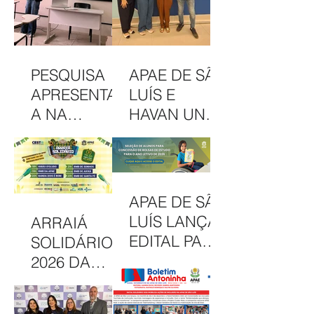
PESQUISA
APAE DE SÃO
APRESENTAD
LUÍS E
A NA
HAVAN UNEM
INTERCOM
PARCERIA
NORDESTE
EM
DESTACA
CAMAPANHA
COMUNICAÇ
DE
APAE DE SÃO
ÃO DA APAE
SOLIDARIED
LUÍS LANÇA
ARRAIÁ
DE SÃO LUÍS
ADE
EDITAL PARA
SOLIDÁRIO
CONCESSÃO
2026 DA
DE BOLSAS
APAE DE SÃO
INTEGRAIS
LUÍS