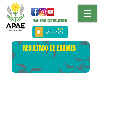
Tel: (98)
3216-4200
RESULTADO DE EXAMES