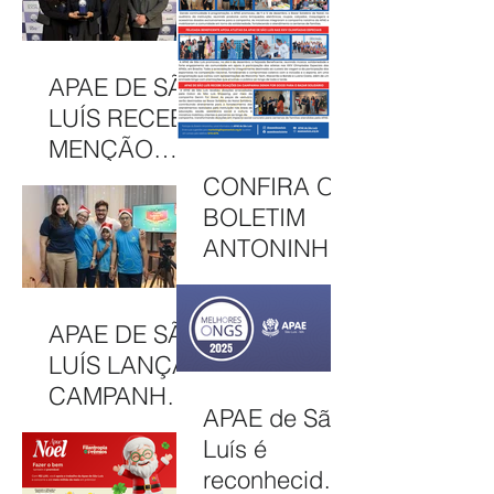
NO CAEE
CELEBRA
ENEY
CULTURA,
SANTANA EM
INCLUSÃO E
APAE DE SÃO
2026
SOLIDARIED
LUÍS RECEBE
ADE EM MAIS
MENÇÃO
UMA EDIÇÃO
HONROSA
CONFIRA O
JUNINA
NO PRÊMIO
BOLETIM
MELHORES
ANTONINHA
ONGS, EM
DE
OSASCO (SP)
DEZEMBRO
APAE DE SÃO
DE 2025
LUÍS LANÇA
CAMPANHA
APAE de São
NATAL
Luís é
SOLIDÁRIO
reconhecida
2025 COM