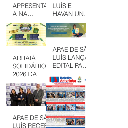
APRESENTAD
LUÍS E
A NA
HAVAN UNEM
INTERCOM
PARCERIA
NORDESTE
EM
DESTACA
CAMAPANHA
COMUNICAÇ
DE
APAE DE SÃO
ÃO DA APAE
SOLIDARIED
LUÍS LANÇA
ARRAIÁ
DE SÃO LUÍS
ADE
EDITAL PARA
SOLIDÁRIO
CONCESSÃO
2026 DA
DE BOLSAS
APAE DE SÃO
INTEGRAIS
LUÍS
NO CAEE
CELEBRA
ENEY
CULTURA,
SANTANA EM
INCLUSÃO E
APAE DE SÃO
2026
SOLIDARIED
LUÍS RECEBE