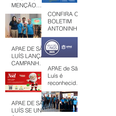
ADE EM MAIS
MENÇÃO
UMA EDIÇÃO
HONROSA
CONFIRA O
JUNINA
NO PRÊMIO
BOLETIM
MELHORES
ANTONINHA
ONGS, EM
DE
OSASCO (SP)
DEZEMBRO
APAE DE SÃO
DE 2025
LUÍS LANÇA
CAMPANHA
APAE de São
NATAL
Luís é
SOLIDÁRIO
reconhecida
2025 COM
entre as 100
AÇÕES PARA
Melhores
MOBILIZAR A
APAE DE SÃO
ONGs do
COMUNIDAD
LUÍS SE UNE
Brasil em
E E