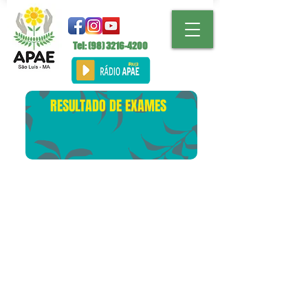
Tel: (98)
3216-4200
RESULTADO DE EXAMES