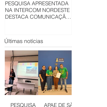
PESQUISA APRESENTADA
APAE DE SÃO L
NA INTERCOM NORDESTE
HAVAN UNEM 
DESTACA COMUNICAÇÃO
EM CAMAPAN
DA APAE DE SÃO LUÍS
SOLIDARIEDA
Últimas notícias
PESQUISA
APAE DE SÃO