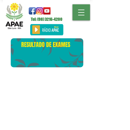
Tel: (98)
3216-4200
RESULTADO DE EXAMES