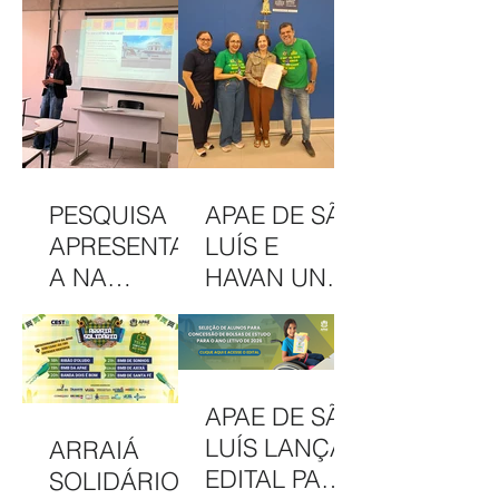
PESQUISA
APAE DE SÃO
APRESENTAD
LUÍS E
A NA
HAVAN UNEM
INTERCOM
PARCERIA
NORDESTE
EM
DESTACA
CAMAPANHA
COMUNICAÇ
DE
APAE DE SÃO
ÃO DA APAE
SOLIDARIED
LUÍS LANÇA
ARRAIÁ
DE SÃO LUÍS
ADE
EDITAL PARA
SOLIDÁRIO