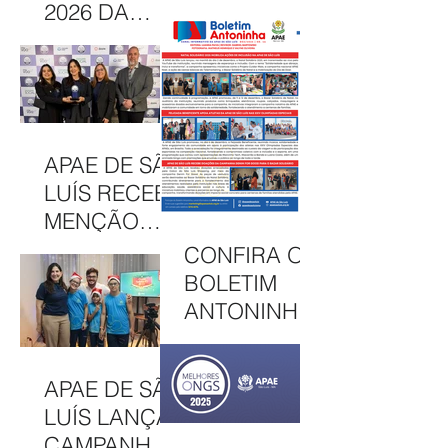
CONCESSÃO
2026 DA
DE BOLSAS
APAE DE SÃO
INTEGRAIS
LUÍS
NO CAEE
CELEBRA
ENEY
CULTURA,
SANTANA EM
INCLUSÃO E
APAE DE SÃO
2026
SOLIDARIED
LUÍS RECEBE
ADE EM MAIS
MENÇÃO
UMA EDIÇÃO
HONROSA
CONFIRA O
JUNINA
NO PRÊMIO
BOLETIM
MELHORES
ANTONINHA
ONGS, EM
DE
OSASCO (SP)
DEZEMBRO
APAE DE SÃO
DE 2025
LUÍS LANÇA
CAMPANHA