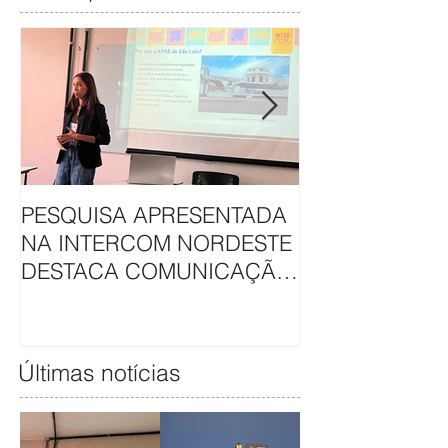
PESQUISA APRESENTADA
APAE DE SÃO L
NA INTERCOM NORDESTE
HAVAN UNEM 
DESTACA COMUNICAÇÃO
EM CAMAPAN
DA APAE DE SÃO LUÍS
SOLIDARIEDA
Últimas notícias