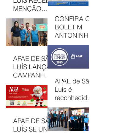
LUÍS RECEBE
ADE EM MAIS
MENÇÃO
UMA EDIÇÃO
HONROSA
CONFIRA O
JUNINA
NO PRÊMIO
BOLETIM
MELHORES
ANTONINHA
ONGS, EM
DE
OSASCO (SP)
DEZEMBRO
APAE DE SÃO
DE 2025
LUÍS LANÇA
CAMPANHA
APAE de São
NATAL
Luís é
SOLIDÁRIO
reconhecida
2025 COM
entre as 100
AÇÕES PARA
Melhores
MOBILIZAR A
APAE DE SÃO
ONGs do
COMUNIDAD
LUÍS SE UNE
Brasil em