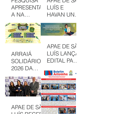
PESQUISA
APAE DE SÃO
APRESENTAD
LUÍS E
A NA
HAVAN UNEM
INTERCOM
PARCERIA
NORDESTE
EM
DESTACA
CAMAPANHA
COMUNICAÇ
DE
APAE DE SÃO
ÃO DA APAE
SOLIDARIED
LUÍS LANÇA
ARRAIÁ
DE SÃO LUÍS
ADE
EDITAL PARA
SOLIDÁRIO
CONCESSÃO
2026 DA
DE BOLSAS
APAE DE SÃO
INTEGRAIS
LUÍS
NO CAEE
CELEBRA
ENEY
CULTURA,
SANTANA EM
INCLUSÃO E
APAE DE SÃO
2026
SOLIDARIED