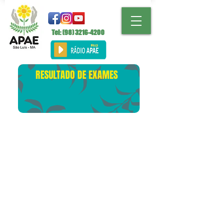
Tel: (98)
3216-4200
RESULTADO DE EXAMES