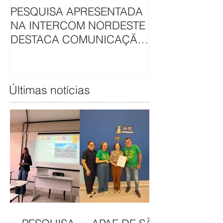
PESQUISA APRESENTADA
APAE DE SÃO L
NA INTERCOM NORDESTE
HAVAN UNEM 
DESTACA COMUNICAÇÃO
EM CAMAPAN
DA APAE DE SÃO LUÍS
SOLIDARIEDA
Últimas notícias