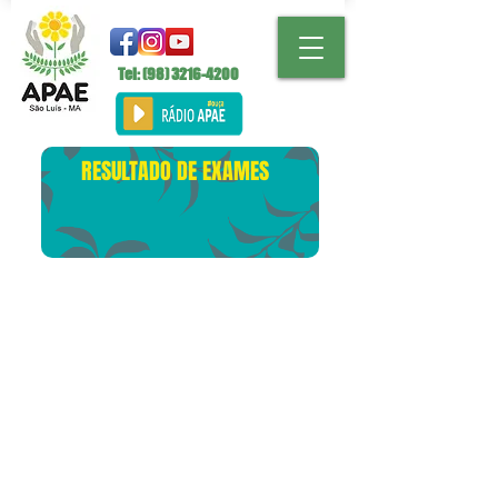
Tel: (98)
3216-4200
RESULTADO DE EXAMES