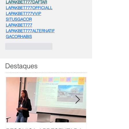
LAPAKBET777DAFTAR
LAPAKBET777OFFICIALL
LAPAKBET777VVIP
SITUSGACOR
LAPAKBET777
LAPAKBET777ALTERNATIF
GACORHABIS
Curtir
Responder
Destaques