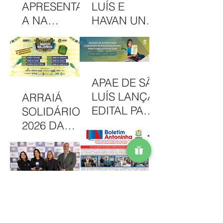
APRESENTAD
LUÍS E
A NA
HAVAN UNEM
INTERCOM
PARCERIA
NORDESTE
EM
DESTACA
CAMAPANHA
COMUNICAÇ
DE
APAE DE SÃO
ÃO DA APAE
SOLIDARIED
LUÍS LANÇA
ARRAIÁ
DE SÃO LUÍS
ADE
EDITAL PARA
SOLIDÁRIO
CONCESSÃO
2026 DA
DE BOLSAS
APAE DE SÃO
INTEGRAIS
LUÍS
NO CAEE
CELEBRA
ENEY
CULTURA,
SANTANA EM
INCLUSÃO E
APAE DE SÃO
2026
SOLIDARIED
LUÍS RECEBE
ADE EM MAIS