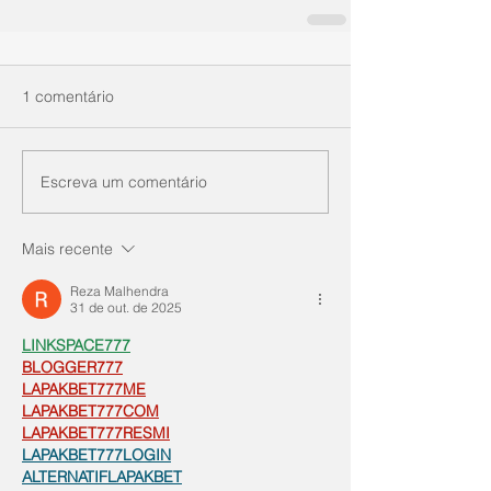
1 comentário
Escreva um comentário
Mais recente
Reza Malhendra
31 de out. de 2025
LINKSPACE777
BLOGGER777
LAPAKBET777ME
LAPAKBET777COM
LAPAKBET777RESMI
LAPAKBET777LOGIN
ALTERNATIFLAPAKBET