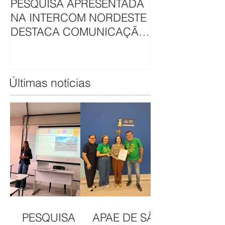
PESQUISA APRESENTADA
APAE DE SÃO L
NA INTERCOM NORDESTE
HAVAN UNEM 
DESTACA COMUNICAÇÃO
EM CAMAPAN
DA APAE DE SÃO LUÍS
SOLIDARIEDA
Últimas notícias
PESQUISA
APAE DE SÃO