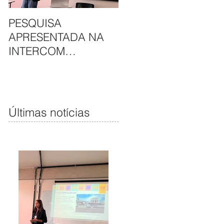
PESQUISA
APAE DE SÃO LUÍS E
APRESENTADA NA
HAVAN UNEM
INTERCOM
PARCERIA EM
NORDESTE DESTACA
CAMAPANHA DE
COMUNICAÇÃO DA
SOLIDARIEDADE
APAE DE SÃO LUÍS
Últimas notícias