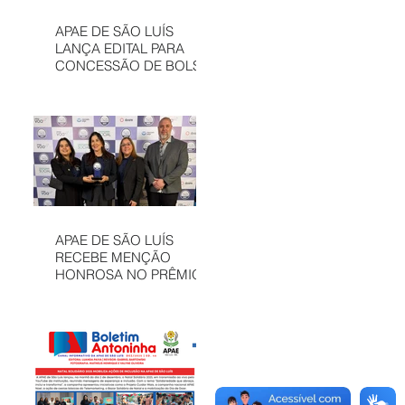
APAE DE SÃO LUÍS
LANÇA EDITAL PARA
CONCESSÃO DE BOLSAS
INTEGRAIS NO CAEE
ENEY SANTANA EM 2026
APAE DE SÃO LUÍS
RECEBE MENÇÃO
HONROSA NO PRÊMIO
MELHORES ONGS, EM
OSASCO (SP)