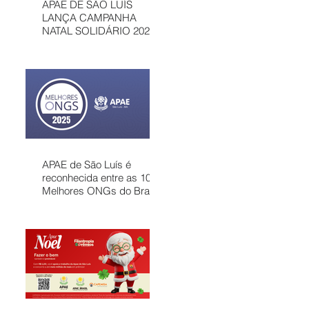
APAE DE SÃO LUÍS
LANÇA CAMPANHA
NATAL SOLIDÁRIO 2025
COM AÇÕES PARA
MOBILIZAR A
COMUNIDADE E
FORTALECER
ATENDIMENTOS
GRATUITOS NO
MARANHÃO
APAE de São Luís é
reconhecida entre as 100
Melhores ONGs do Brasil
em 2025