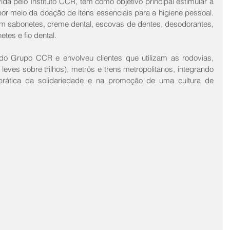
a pelo Instituto CCR, tem como objetivo principal estimular a 
por meio da doação de itens essenciais para a higiene pessoal. 
am sabonetes, creme dental, escovas de dentes, desodorantes, 
tes e fio dental.
do Grupo CCR e envolveu clientes que utilizam as rodovias, 
leves sobre trilhos), metrôs e trens metropolitanos, integrando 
prática da solidariedade e na promoção de uma cultura de 