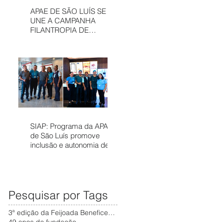
APAE DE SÃO LUÍS SE
UNE A CAMPANHA
FILANTROPIA DE
PRÊMIOS – APAE NOEL
PARA FORTALECER
SERVIÇOS
ASSISTÊNCIAIS
SIAP: Programa da APAE
de São Luís promove
inclusão e autonomia de
pessoas com deficiência
no mercado de trabalho
Pesquisar por Tags
3ª edição da Feijoada Beneficente da APAE
49 anos de fundação