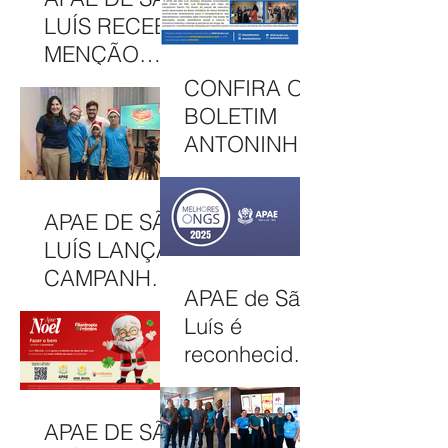
2026
SOLIDARIED
LUÍS RECEBE
ADE EM MAIS
MENÇÃO
UMA EDIÇÃO
HONROSA
CONFIRA O
JUNINA
NO PRÊMIO
BOLETIM
MELHORES
ANTONINHA
ONGS, EM
DE
OSASCO (SP)
DEZEMBRO
APAE DE SÃO
DE 2025
LUÍS LANÇA
CAMPANHA
APAE de São
NATAL
Luís é
SOLIDÁRIO
reconhecida
2025 COM
entre as 100
AÇÕES PARA
Melhores
MOBILIZAR A
APAE DE SÃO
ONGs do
COMUNIDAD