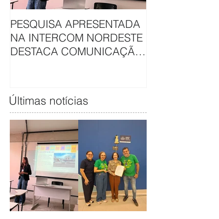
PESQUISA APRESENTADA
APAE DE SÃO L
NA INTERCOM NORDESTE
HAVAN UNEM 
DESTACA COMUNICAÇÃO
EM CAMAPAN
DA APAE DE SÃO LUÍS
SOLIDARIEDA
Últimas notícias