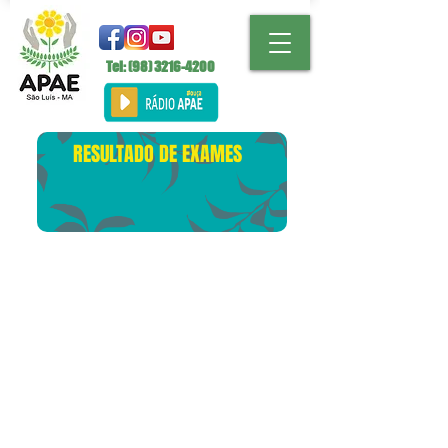
Tel: (98)
3216-4200
RESULTADO DE EXAMES