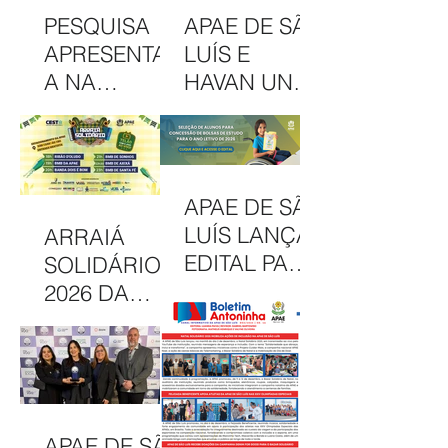
PESQUISA
APAE DE SÃO
APRESENTAD
LUÍS E
A NA
HAVAN UNEM
INTERCOM
PARCERIA
NORDESTE
EM
DESTACA
CAMAPANHA
COMUNICAÇ
DE
APAE DE SÃO
ÃO DA APAE
SOLIDARIED
LUÍS LANÇA
ARRAIÁ
DE SÃO LUÍS
ADE
EDITAL PARA
SOLIDÁRIO
CONCESSÃO
2026 DA
DE BOLSAS
APAE DE SÃO
INTEGRAIS
LUÍS
NO CAEE
CELEBRA
ENEY
CULTURA,
SANTANA EM
INCLUSÃO E
APAE DE SÃO