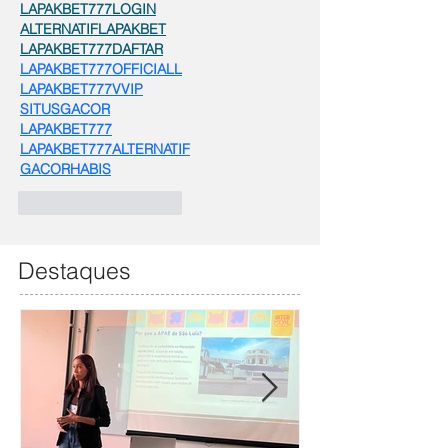
LAPAKBET777LOGIN
ALTERNATIFLAPAKBET
LAPAKBET777DAFTAR
LAPAKBET777OFFICIALL
LAPAKBET777VVIP
SITUSGACOR
LAPAKBET777
LAPAKBET777ALTERNATIF
GACORHABIS
Curtir
Responder
Destaques