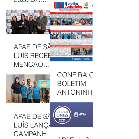
DE BOLSAS
APAE DE SÃO
INTEGRAIS
LUÍS
NO CAEE
CELEBRA
ENEY
CULTURA,
SANTANA EM
INCLUSÃO E
APAE DE SÃO
2026
SOLIDARIED
LUÍS RECEBE
ADE EM MAIS
MENÇÃO
UMA EDIÇÃO
HONROSA
CONFIRA O
JUNINA
NO PRÊMIO
BOLETIM
MELHORES
ANTONINHA
ONGS, EM
DE
OSASCO (SP)
DEZEMBRO
APAE DE SÃO
DE 2025
LUÍS LANÇA
CAMPANHA