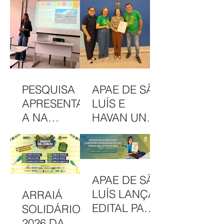
PESQUISA
APAE DE SÃO
APRESENTAD
LUÍS E
A NA
HAVAN UNEM
INTERCOM
PARCERIA
NORDESTE
EM
DESTACA
CAMAPANHA
COMUNICAÇ
DE
APAE DE SÃO
ÃO DA APAE
SOLIDARIED
LUÍS LANÇA
ARRAIÁ
DE SÃO LUÍS
ADE
EDITAL PARA
SOLIDÁRIO
CONCESSÃO
2026 DA