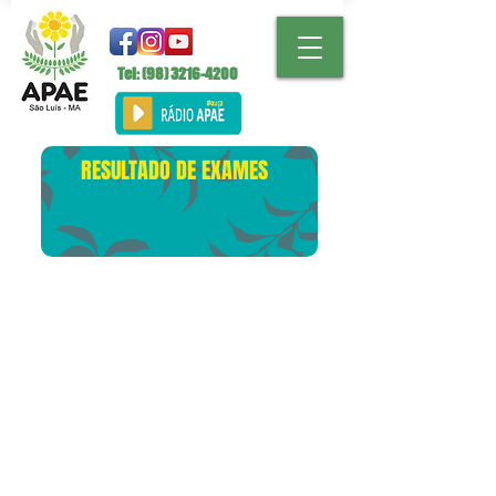
Tel: (98)
3216-4200
RESULTADO DE EXAMES