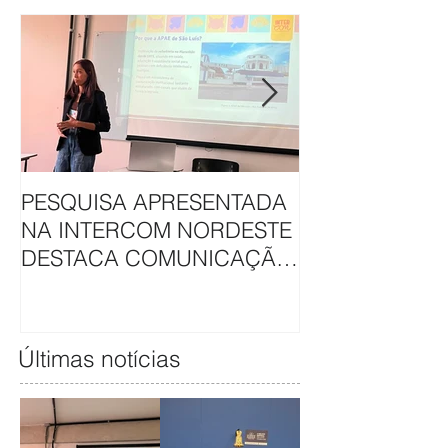
PESQUISA APRESENTADA
APAE DE SÃO L
NA INTERCOM NORDESTE
HAVAN UNEM 
DESTACA COMUNICAÇÃO
EM CAMAPAN
DA APAE DE SÃO LUÍS
SOLIDARIEDA
Últimas notícias