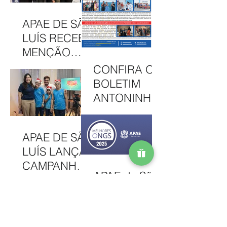
ENEY
CULTURA,
SANTANA EM
INCLUSÃO E
APAE DE SÃO
2026
SOLIDARIED
LUÍS RECEBE
ADE EM MAIS
MENÇÃO
UMA EDIÇÃO
HONROSA
CONFIRA O
JUNINA
NO PRÊMIO
BOLETIM
MELHORES
ANTONINHA
ONGS, EM
DE
OSASCO (SP)
DEZEMBRO
APAE DE SÃO
DE 2025
LUÍS LANÇA
CAMPANHA
APAE de São
NATAL
Luís é
SOLIDÁRIO
reconhecida
2025 COM
entre as 100
AÇÕES PARA