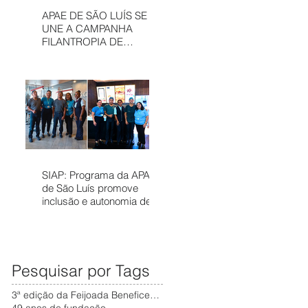
APAE DE SÃO LUÍS SE
UNE A CAMPANHA
FILANTROPIA DE
PRÊMIOS – APAE NOEL
PARA FORTALECER
SERVIÇOS
ASSISTÊNCIAIS
SIAP: Programa da APAE
de São Luís promove
inclusão e autonomia de
pessoas com deficiência
no mercado de trabalho
Pesquisar por Tags
3ª edição da Feijoada Beneficente da APAE
49 anos de fundação