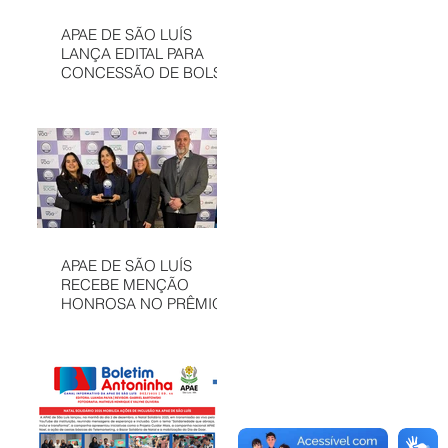
APAE DE SÃO LUÍS
LANÇA EDITAL PARA
CONCESSÃO DE BOLSAS
INTEGRAIS NO CAEE
ENEY SANTANA EM 2026
APAE DE SÃO LUÍS
RECEBE MENÇÃO
HONROSA NO PRÊMIO
MELHORES ONGS, EM
OSASCO (SP)