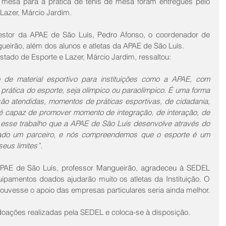
 mesa para a prática de tênis de mesa foram entregues pelo 
 Lazer, Márcio Jardim.
estor da APAE de São Luís, Pedro Afonso, o coordenador de 
eirão, além dos alunos e atletas da APAE de São Luís.
Estado de Esporte e Lazer, Márcio Jardim, ressaltou:
de material esportivo para instituições como a APAE, com 
rática do esporte, seja olímpico ou paraolímpico. É uma forma 
são atendidas, momentos de práticas esportivas, de cidadania, 
e é capaz de promover momento de integração, de interação, de 
o esse trabalho que a APAE de São Luís desenvolve através do 
ado um parceiro, e nós compreendemos que o esporte é um 
eus limites”. 
PAE de São Luís, professor Mangueirão, agradeceu à SEDEL 
ipamentos doados ajudarão muito os atletas da Instituição. O 
houvesse o apoio das empresas particulares seria ainda melhor.
oações realizadas pela SEDEL e coloca-se à disposição.