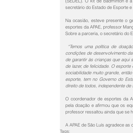
(SEDEL). O kit de badminton e a
secretário do Estado de Esporte e
Na ocasião, esteve presente o g
esportes da APAE, professor Mangu
Sobre a parceria, o secretário do 
“Temos uma política de doação 
condições de desenvolvimento da p
de garantir às crianças que aqui 
de lazer, de felicidade. O esport
sociabilidade muito grande, entã
esporte, tem no Governo do Est
direito de todos, independente de s
O coordenador de esportes da A
pela doação e afirmou que os equ
professor ressaltou ainda que se 
A APAE de São Luís agradece as d
Tags: