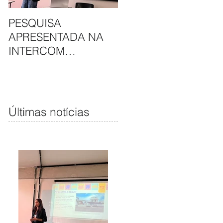
PESQUISA
APAE DE SÃO LUÍS E
APRESENTADA NA
HAVAN UNEM
INTERCOM
PARCERIA EM
NORDESTE DESTACA
CAMAPANHA DE
COMUNICAÇÃO DA
SOLIDARIEDADE
APAE DE SÃO LUÍS
Últimas notícias