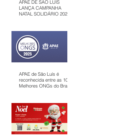
APAE DE SÃO LUÍS
LANÇA CAMPANHA
NATAL SOLIDÁRIO 2025
COM AÇÕES PARA
MOBILIZAR A
COMUNIDADE E
FORTALECER
ATENDIMENTOS
GRATUITOS NO
MARANHÃO
APAE de São Luís é
reconhecida entre as 100
Melhores ONGs do Brasil
em 2025