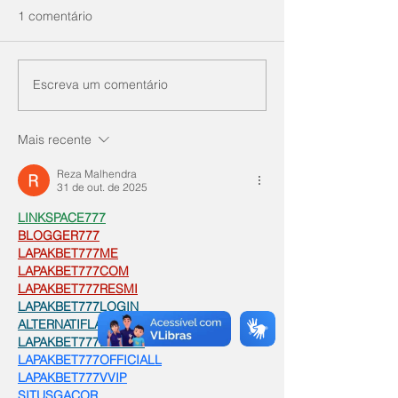
1 comentário
Escreva um comentário
Mais recente
Reza Malhendra
31 de out. de 2025
LINKSPACE777
BLOGGER777
LAPAKBET777ME
LAPAKBET777COM
LAPAKBET777RESMI
LAPAKBET777LOGIN
ALTERNATIFLAPAKBET
LAPAKBET777DAFTAR
LAPAKBET777OFFICIALL
LAPAKBET777VVIP
SITUSGACOR