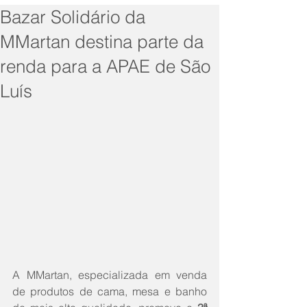
Bazar Solidário da
MMartan destina parte da
renda para a APAE de São
Luís
A MMartan, especializada em venda 
de produtos de cama, mesa e banho 