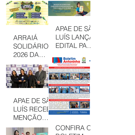
NORDESTE
EM
DESTACA
CAMAPANHA
COMUNICAÇ
DE
APAE DE SÃO
ÃO DA APAE
SOLIDARIED
LUÍS LANÇA
ARRAIÁ
DE SÃO LUÍS
ADE
EDITAL PARA
SOLIDÁRIO
CONCESSÃO
2026 DA
DE BOLSAS
APAE DE SÃO
INTEGRAIS
LUÍS
NO CAEE
CELEBRA
ENEY
CULTURA,
SANTANA EM
INCLUSÃO E
APAE DE SÃO
2026
SOLIDARIED
LUÍS RECEBE
ADE EM MAIS
MENÇÃO
UMA EDIÇÃO
HONROSA
CONFIRA O
JUNINA
NO PRÊMIO