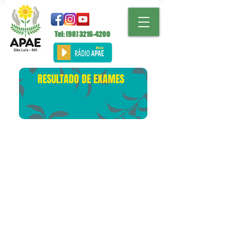
Tel: (98)
3216-4200
RESULTADO DE EXAMES