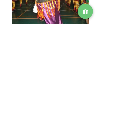
Sobre a APAE
Como ajudar?
Teste do Pezinho