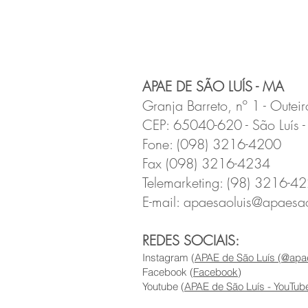
APAE DE SÃO LUÍS - MA
Granja Barreto, nº 1 - Outei
CEP: 65040-620 - São Luís 
Fone: (098) 3216-4200
Fax (098) 3216-4234
Telemarketing: (98) 3216-4
E-mail:
apaesaoluis@apaesaol
REDES SOCIAIS:
Instagram (
APAE de São Luís (@apae
Facebook (
Facebook
)
Youtube (
APAE de São Luís - YouTub