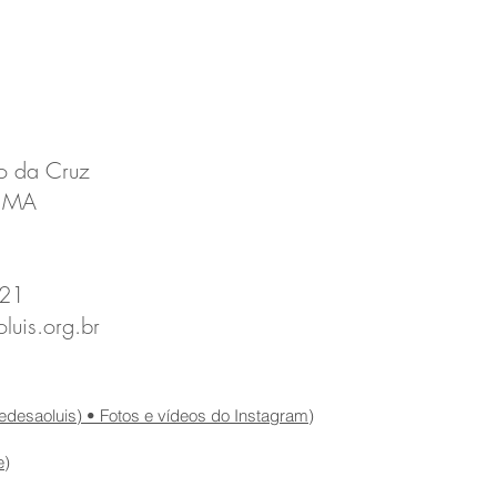
ro da Cruz
- MA
221
uis.org.br
desaoluis) • Fotos e vídeos do Instagram
)
e
)