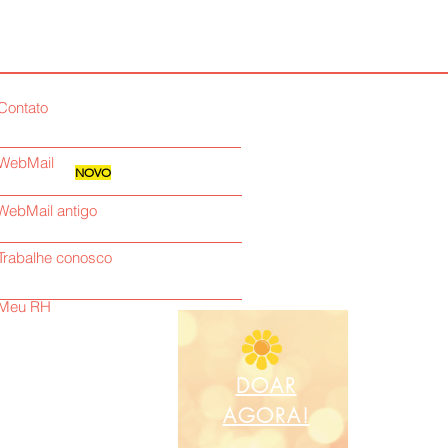
Contato
WebMail
NOVO
WebMail antigo
Trabalhe conosco
Meu RH
DOAR
AGORA!