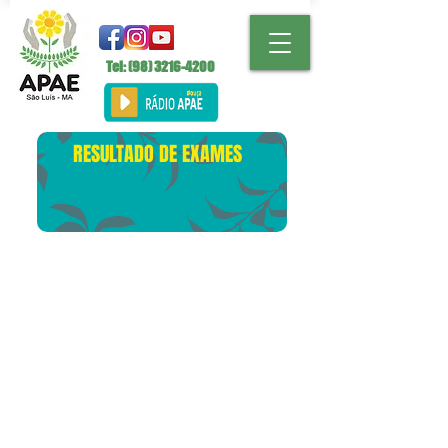
Tel: (98)
3216-4200
RESULTADO DE EXAMES