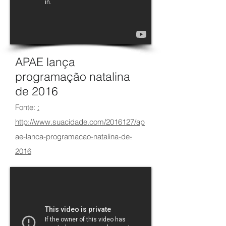
APAE lança
programação natalina
de 2016
Fonte:
:
http://www.suacidade.com/2016127/ap
ae-lanca-programacao-natalina-de-
2016