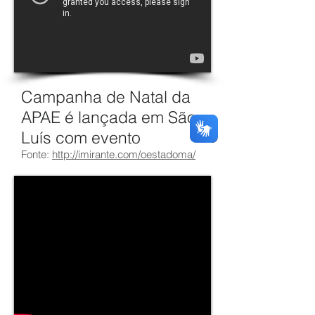
Campanha de Natal da
APAE é lançada em São
Luís com evento
Fonte:
http://imirante.com/oestadoma/