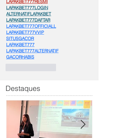
LAPAKBET777RESMI
LAPAKBET777LOGIN
ALTERNATIFLAPAKBET
LAPAKBET777DAFTAR
LAPAKBET777OFFICIALL
LAPAKBET777VVIP
SITUSGACOR
LAPAKBET777
LAPAKBET777ALTERNATIF
GACORHABIS
Curtir
Responder
Destaques