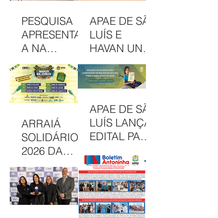
PESQUISA
APAE DE SÃO
APRESENTAD
LUÍS E
A NA
HAVAN UNEM
INTERCOM
PARCERIA
NORDESTE
EM
DESTACA
CAMAPANHA
COMUNICAÇ
DE
APAE DE SÃO
ÃO DA APAE
SOLIDARIED
LUÍS LANÇA
ARRAIÁ
DE SÃO LUÍS
ADE
EDITAL PARA
SOLIDÁRIO
CONCESSÃO
2026 DA
DE BOLSAS
APAE DE SÃO
INTEGRAIS
LUÍS
NO CAEE
CELEBRA
ENEY
CULTURA,
SANTANA EM