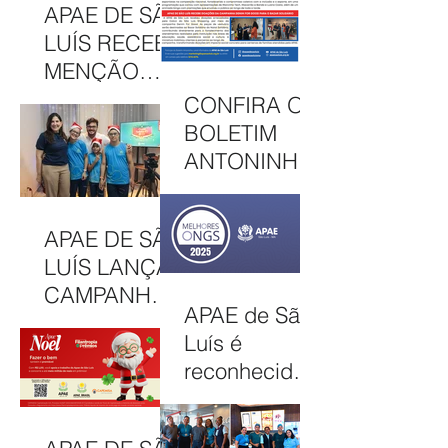
INCLUSÃO E
APAE DE SÃO
2026
SOLIDARIED
LUÍS RECEBE
ADE EM MAIS
MENÇÃO
UMA EDIÇÃO
HONROSA
CONFIRA O
JUNINA
NO PRÊMIO
BOLETIM
MELHORES
ANTONINHA
ONGS, EM
DE
OSASCO (SP)
DEZEMBRO
APAE DE SÃO
DE 2025
LUÍS LANÇA
CAMPANHA
APAE de São
NATAL
Luís é
SOLIDÁRIO
reconhecida
2025 COM
entre as 100
AÇÕES PARA
Melhores
MOBILIZAR A