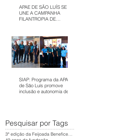
APAE DE SÃO LUÍS SE
UNE A CAMPANHA
FILANTROPIA DE
PRÊMIOS – APAE NOEL
PARA FORTALECER
SERVIÇOS
ASSISTÊNCIAIS
SIAP: Programa da APAE
de São Luís promove
inclusão e autonomia de
pessoas com deficiência
no mercado de trabalho
Pesquisar por Tags
3ª edição da Feijoada Beneficente da APAE
49 anos de fundação