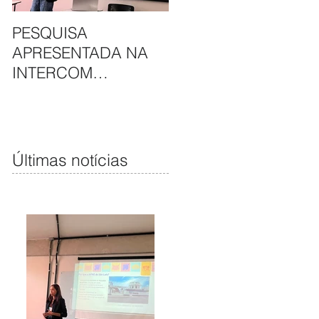
PESQUISA
APAE DE SÃO LUÍS E
APRESENTADA NA
HAVAN UNEM
INTERCOM
PARCERIA EM
NORDESTE DESTACA
CAMAPANHA DE
COMUNICAÇÃO DA
SOLIDARIEDADE
APAE DE SÃO LUÍS
Últimas notícias