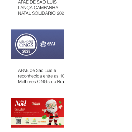
APAE DE SÃO LUÍS
LANÇA CAMPANHA
NATAL SOLIDÁRIO 2025
COM AÇÕES PARA
MOBILIZAR A
COMUNIDADE E
FORTALECER
ATENDIMENTOS
GRATUITOS NO
MARANHÃO
APAE de São Luís é
reconhecida entre as 100
Melhores ONGs do Brasil
em 2025