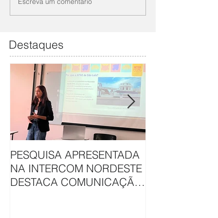
Escreva um comentário
Destaques
PESQUISA APRESENTADA
APAE DE SÃO L
NA INTERCOM NORDESTE
HAVAN UNEM 
DESTACA COMUNICAÇÃO
EM CAMAPAN
DA APAE DE SÃO LUÍS
SOLIDARIEDA