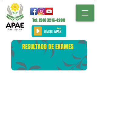
Tel: (98)
3216-4200
RESULTADO DE EXAMES