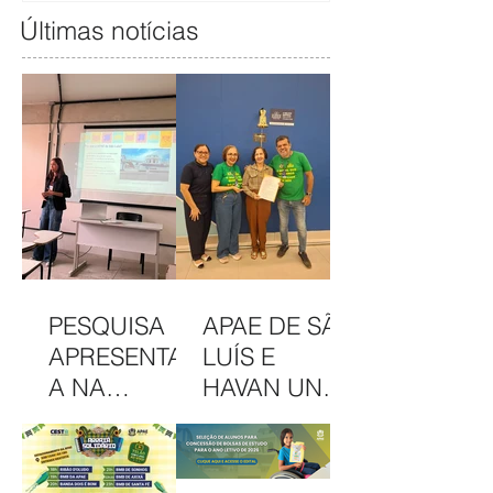
Últimas notícias
PESQUISA
APAE DE SÃO
APRESENTAD
LUÍS E
A NA
HAVAN UNEM
INTERCOM
PARCERIA
NORDESTE
EM
DESTACA
CAMAPANHA