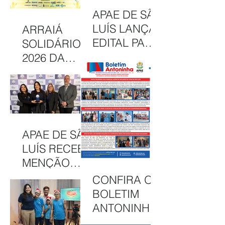
COMUNICAÇ
DE
APAE DE SÃO
ÃO DA APAE
SOLIDARIED
LUÍS LANÇA
ARRAIÁ
DE SÃO LUÍS
ADE
EDITAL PARA
SOLIDÁRIO
CONCESSÃO
2026 DA
DE BOLSAS
APAE DE SÃO
INTEGRAIS
LUÍS
NO CAEE
CELEBRA
ENEY
CULTURA,
SANTANA EM
INCLUSÃO E
APAE DE SÃO
2026
SOLIDARIED
LUÍS RECEBE
ADE EM MAIS
MENÇÃO
UMA EDIÇÃO
HONROSA
CONFIRA O
JUNINA
NO PRÊMIO
BOLETIM
MELHORES
ANTONINHA
ONGS, EM
DE