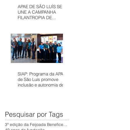
APAE DE SÃO LUÍS SE
UNE A CAMPANHA
FILANTROPIA DE
PRÊMIOS – APAE NOEL
PARA FORTALECER
SERVIÇOS
ASSISTÊNCIAIS
SIAP: Programa da APAE
de São Luís promove
inclusão e autonomia de
pessoas com deficiência
no mercado de trabalho
Pesquisar por Tags
3ª edição da Feijoada Beneficente da APAE
49 anos de fundação