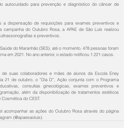
do autocuidado para prevenção e diagnóstico do câncer de 
s a dispensação de requisições para exames preventivos e 
a campanha do Outubro Rosa, a APAE de São Luís realizou 
ltrassonografias e preventivos. 
 Saúde do Maranhão (SES), até o momento, 478 pessoas foram 
 em 2021. No ano anterior, o estado notificou 1.221 casos.
 de suas colaboradores e mães de alunos da Escola Eney 
dia 21 de outubro, o “Dia D”, Ação conjunta com o Programa 
cativas, consultas ginecológicas, exames preventivos e 
ramação, além da disponibilização de tratamentos estéticos 
 e Cosmética do CEST. 
el acompanhar as ações do Outubro Rosa através do página 
stagram (@apaesaoluis).