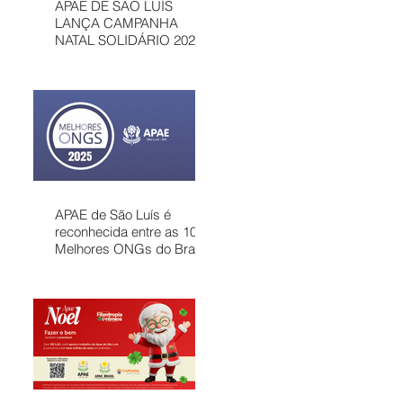
APAE DE SÃO LUÍS
LANÇA CAMPANHA
NATAL SOLIDÁRIO 2025
COM AÇÕES PARA
MOBILIZAR A
COMUNIDADE E
FORTALECER
ATENDIMENTOS
GRATUITOS NO
MARANHÃO
APAE de São Luís é
reconhecida entre as 100
Melhores ONGs do Brasil
em 2025