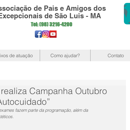
ssociação de Pais e Amigos dos
Excepcionais de São Luis - MA
Tel: (98)
3216-4200
ixos de atuação
Como ajudar?
Contato
 realiza Campanha Outubro
Autocuidado”
e exames fazem parte da programação, além da 
téticos.