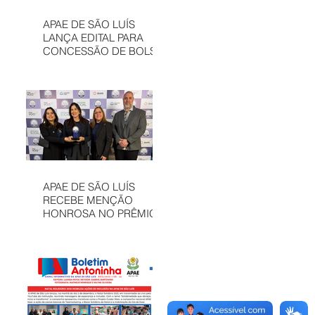
APAE DE SÃO LUÍS
LANÇA EDITAL PARA
CONCESSÃO DE BOLSAS
INTEGRAIS NO CAEE
ENEY SANTANA EM 2026
APAE DE SÃO LUÍS
RECEBE MENÇÃO
HONROSA NO PRÊMIO
MELHORES ONGS, EM
OSASCO (SP)