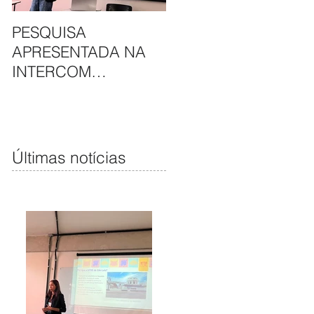
PESQUISA
APAE DE SÃO LUÍS E
APRESENTADA NA
HAVAN UNEM
INTERCOM
PARCERIA EM
NORDESTE DESTACA
CAMAPANHA DE
COMUNICAÇÃO DA
SOLIDARIEDADE
APAE DE SÃO LUÍS
Últimas notícias