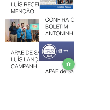
2026
SOLIDARIED
LUÍS RECEBE
ADE EM MAIS
MENÇÃO
UMA EDIÇÃO
HONROSA
CONFIRA O
JUNINA
NO PRÊMIO
BOLETIM
MELHORES
ANTONINHA
ONGS, EM
DE
OSASCO (SP)
DEZEMBRO
APAE DE SÃO
DE 2025
LUÍS LANÇA
CAMPANHA
APAE de São
NATAL
Luís é
SOLIDÁRIO
reconhecida
2025 COM
entre as 100
AÇÕES PARA
Melhores
MOBILIZAR A
APAE DE SÃO
ONGs do
COMUNIDAD