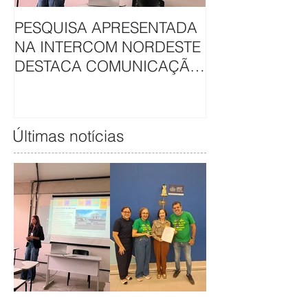
PESQUISA APRESENTADA
APAE DE SÃO L
NA INTERCOM NORDESTE
HAVAN UNEM 
DESTACA COMUNICAÇÃO
EM CAMAPAN
DA APAE DE SÃO LUÍS
SOLIDARIEDA
Últimas notícias