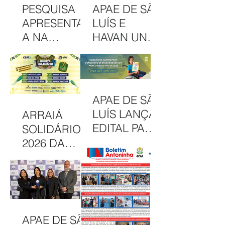
PESQUISA
APAE DE SÃO
APRESENTAD
LUÍS E
A NA
HAVAN UNEM
INTERCOM
PARCERIA
NORDESTE
EM
DESTACA
CAMAPANHA
COMUNICAÇ
DE
APAE DE SÃO
ÃO DA APAE
SOLIDARIED
LUÍS LANÇA
ARRAIÁ
DE SÃO LUÍS
ADE
EDITAL PARA
SOLIDÁRIO
CONCESSÃO
2026 DA
DE BOLSAS
APAE DE SÃO
INTEGRAIS
LUÍS
NO CAEE
CELEBRA
ENEY
CULTURA,
SANTANA EM
INCLUSÃO E
APAE DE SÃO