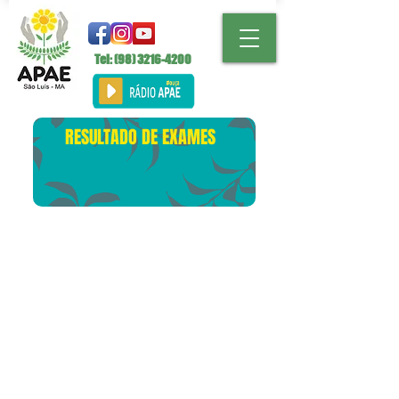
Tel: (98)
3216-4200
RESULTADO DE EXAMES