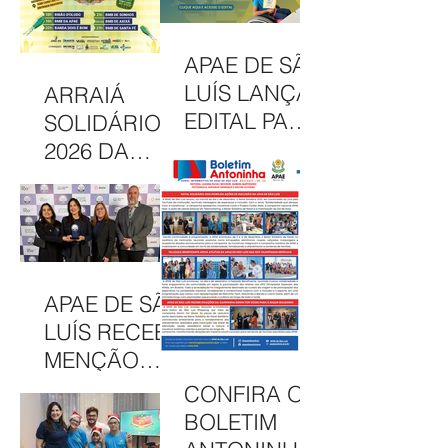
DESTACA
CAMAPANHA
COMUNICAÇ
DE
APAE DE SÃO
ÃO DA APAE
SOLIDARIED
LUÍS LANÇA
ARRAIÁ
DE SÃO LUÍS
ADE
EDITAL PARA
SOLIDÁRIO
CONCESSÃO
2026 DA
DE BOLSAS
APAE DE SÃO
INTEGRAIS
LUÍS
NO CAEE
CELEBRA
ENEY
CULTURA,
SANTANA EM
INCLUSÃO E
APAE DE SÃO
2026
SOLIDARIED
LUÍS RECEBE
ADE EM MAIS
MENÇÃO
UMA EDIÇÃO
HONROSA
CONFIRA O
JUNINA
NO PRÊMIO
BOLETIM
MELHORES