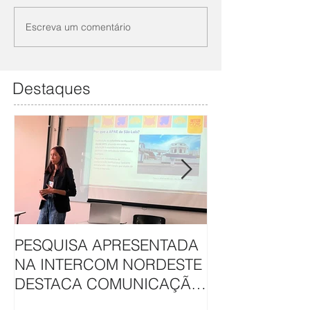
Escreva um comentário
Destaques
PESQUISA APRESENTADA
APAE DE SÃO L
NA INTERCOM NORDESTE
HAVAN UNEM 
DESTACA COMUNICAÇÃO
EM CAMAPAN
DA APAE DE SÃO LUÍS
SOLIDARIEDA