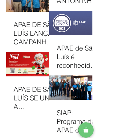
ANTONINHA
ONGS, EM
DE
OSASCO (SP)
DEZEMBRO
APAE DE SÃO
DE 2025
LUÍS LANÇA
CAMPANHA
APAE de São
NATAL
Luís é
SOLIDÁRIO
reconhecida
2025 COM
entre as 100
AÇÕES PARA
Melhores
MOBILIZAR A
APAE DE SÃO
ONGs do
COMUNIDAD
LUÍS SE UNE
Brasil em
E E
A
2025
FORTALECER
SIAP:
CAMPANHA
ATENDIMENT
Programa da
FILANTROPIA
OS
APAE de São
DE PRÊMIOS
GRATUITOS