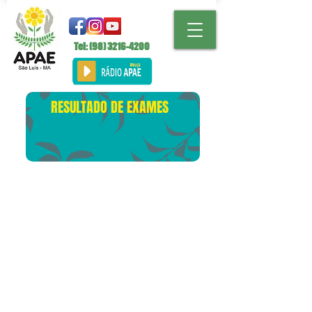
Tel: (98)
3216-4200
RESULTADO DE EXAMES