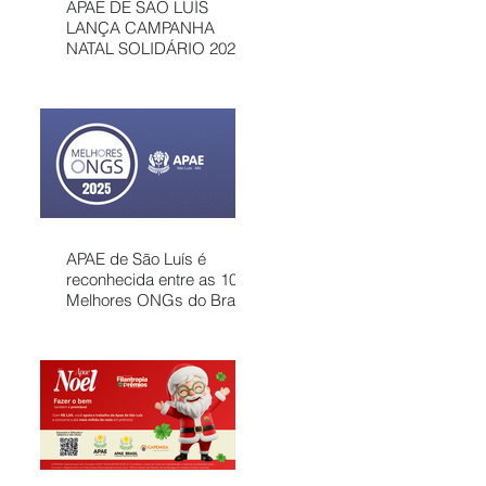
APAE DE SÃO LUÍS
LANÇA CAMPANHA
NATAL SOLIDÁRIO 2025
COM AÇÕES PARA
MOBILIZAR A
COMUNIDADE E
FORTALECER
ATENDIMENTOS
GRATUITOS NO
MARANHÃO
APAE de São Luís é
reconhecida entre as 100
Melhores ONGs do Brasil
em 2025