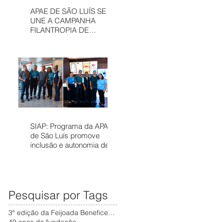
APAE DE SÃO LUÍS SE
UNE A CAMPANHA
FILANTROPIA DE
PRÊMIOS – APAE NOEL
PARA FORTALECER
SERVIÇOS
ASSISTÊNCIAIS
SIAP: Programa da APAE
de São Luís promove
inclusão e autonomia de
pessoas com deficiência
no mercado de trabalho
Pesquisar por Tags
3ª edição da Feijoada Beneficente da APAE
49 anos de fundação