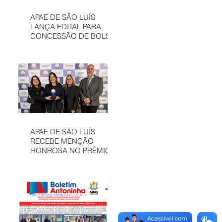
APAE DE SÃO LUÍS
LANÇA EDITAL PARA
CONCESSÃO DE BOLSAS
INTEGRAIS NO CAEE
ENEY SANTANA EM 2026
APAE DE SÃO LUÍS
RECEBE MENÇÃO
HONROSA NO PRÊMIO
MELHORES ONGS, EM
OSASCO (SP)