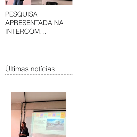
PESQUISA
APAE DE SÃO LUÍS E
APRESENTADA NA
HAVAN UNEM
INTERCOM
PARCERIA EM
NORDESTE DESTACA
CAMAPANHA DE
COMUNICAÇÃO DA
SOLIDARIEDADE
APAE DE SÃO LUÍS
Últimas notícias