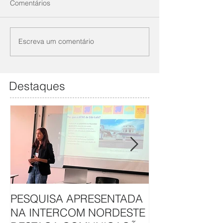
Comentários
Escreva um comentário
Destaques
PESQUISA APRESENTADA
APAE DE SÃO L
NA INTERCOM NORDESTE
HAVAN UNEM 