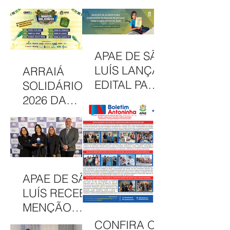
INTERCOM
PARCERIA
NORDESTE
EM
DESTACA
CAMAPANHA
COMUNICAÇ
DE
APAE DE SÃO
ÃO DA APAE
SOLIDARIED
LUÍS LANÇA
ARRAIÁ
DE SÃO LUÍS
ADE
EDITAL PARA
SOLIDÁRIO
CONCESSÃO
2026 DA
DE BOLSAS
APAE DE SÃO
INTEGRAIS
LUÍS
NO CAEE
CELEBRA
ENEY
CULTURA,
SANTANA EM
INCLUSÃO E
APAE DE SÃO
2026
SOLIDARIED
LUÍS RECEBE
ADE EM MAIS
MENÇÃO
UMA EDIÇÃO
HONROSA
CONFIRA O
JUNINA