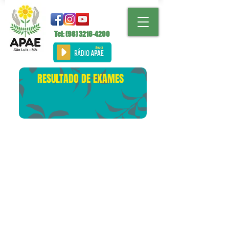
Tel: (98)
3216-4200
RESULTADO DE EXAMES