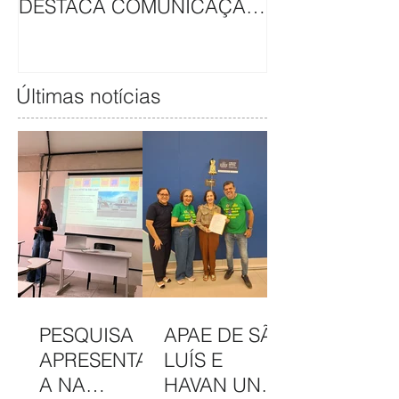
DESTACA COMUNICAÇÃO
EM CAMAPAN
DA APAE DE SÃO LUÍS
SOLIDARIEDA
Últimas notícias
PESQUISA
APAE DE SÃO
APRESENTAD
LUÍS E
A NA
HAVAN UNEM