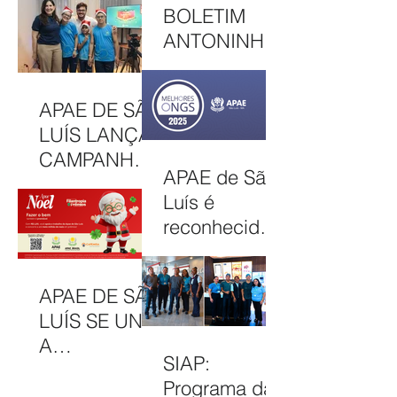
NO PRÊMIO
BOLETIM
MELHORES
ANTONINHA
ONGS, EM
DE
OSASCO (SP)
DEZEMBRO
APAE DE SÃO
DE 2025
LUÍS LANÇA
CAMPANHA
APAE de São
NATAL
Luís é
SOLIDÁRIO
reconhecida
2025 COM
entre as 100
AÇÕES PARA
Melhores
MOBILIZAR A
APAE DE SÃO
ONGs do
COMUNIDAD
LUÍS SE UNE
Brasil em
E E
A
2025
FORTALECER
SIAP:
CAMPANHA
ATENDIMENT
Programa da
FILANTROPIA