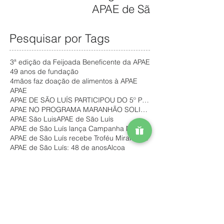
OS
APAE de São
DE PRÊMIOS
GRATUITOS
Luís promove
– APAE NOEL
NO
inclusão e
Pesquisar por Tags
PARA
MARANHÃO
autonomia de
FORTALECER
3ª edição da Feijoada Beneficente da APAE
pessoas com
SERVIÇOS
49 anos de fundação
deficiência no
ASSISTÊNCIA
4mãos faz doação de alimentos à APAE
APAE
mercado de
IS
APAE DE SÃO LUÍS PARTICIPOU DO 5º PAINEL COMUNITÁR
trabalho
APAE NO PROGRAMA MARANHÃO SOLIDÁRIO
APAE São Luis
APAE de São Luís
APAE de São Luís lança Campanha Natal Solidário
APAE de São Luís recebe Troféu Mirante Esporte
APAE de São Luís: 48 de anos
Alcoa
Alimentos doados pela SECULT
Aluno da APAE de São Luís vence Olimpíada do Conhe
Aniversário de 47 anos da Escola Eney Santana
Apae de São Luis
Arraial do Grupo Mateus
Ação Solidária
Baile 45 anos
Baile de Carnaval da Escola Eney Santana
Barraca da APAE
Bazar Apae São Luis
Bazar Solidário do Mês das Mães