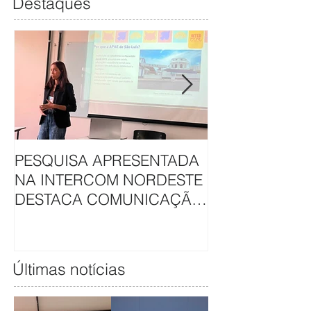
Destaques
PESQUISA APRESENTADA
APAE DE SÃO L
NA INTERCOM NORDESTE
HAVAN UNEM 
DESTACA COMUNICAÇÃO
EM CAMAPAN
DA APAE DE SÃO LUÍS
SOLIDARIEDA
Últimas notícias