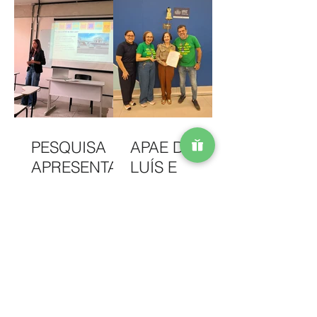
PESQUISA
APAE DE SÃO
APRESENTAD
LUÍS E
A NA
HAVAN UNEM
INTERCOM
PARCERIA
NORDESTE
EM
DESTACA
CAMAPANHA
COMUNICAÇ
DE
APAE DE SÃO
ÃO DA APAE
SOLIDARIED
LUÍS LANÇA
ARRAIÁ
DE SÃO LUÍS
ADE
EDITAL PARA
SOLIDÁRIO