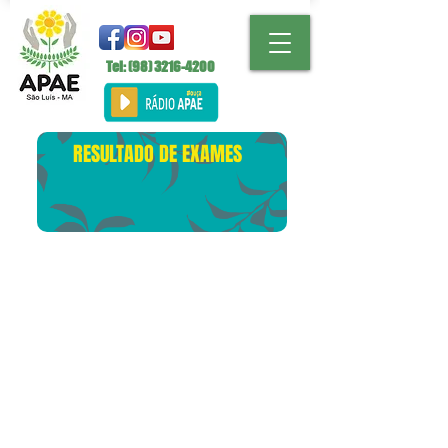
Tel: (98)
3216-4200
RESULTADO DE EXAMES