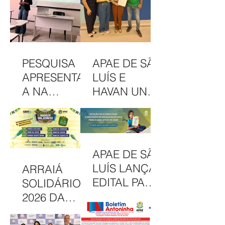
PESQUISA
APAE DE SÃO
APRESENTAD
LUÍS E
A NA
HAVAN UNEM
INTERCOM
PARCERIA
NORDESTE
EM
DESTACA
CAMAPANHA
COMUNICAÇ
DE
APAE DE SÃO
ÃO DA APAE
SOLIDARIED
LUÍS LANÇA
ARRAIÁ
DE SÃO LUÍS
ADE
EDITAL PARA
SOLIDÁRIO
CONCESSÃO
2026 DA
DE BOLSAS
APAE DE SÃO
INTEGRAIS