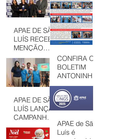
LUÍS
NO CAEE
CELEBRA
ENEY
CULTURA,
SANTANA EM
INCLUSÃO E
APAE DE SÃO
2026
SOLIDARIED
LUÍS RECEBE
ADE EM MAIS
MENÇÃO
UMA EDIÇÃO
HONROSA
CONFIRA O
JUNINA
NO PRÊMIO
BOLETIM
MELHORES
ANTONINHA
ONGS, EM
DE
OSASCO (SP)
DEZEMBRO
APAE DE SÃO
DE 2025
LUÍS LANÇA
CAMPANHA
APAE de São
NATAL
Luís é
SOLIDÁRIO