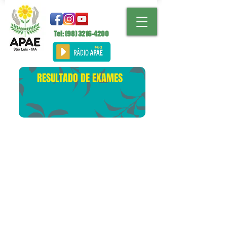
Tel: (98)
3216-4200
RESULTADO DE EXAMES