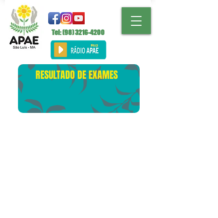
Tel: (98)
3216-4200
RESULTADO DE EXAMES