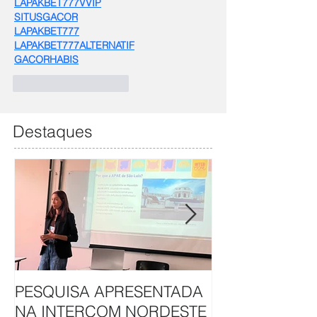
LAPAKBET777VVIP
SITUSGACOR
LAPAKBET777
LAPAKBET777ALTERNATIF
GACORHABIS
Curtir
Responder
Destaques
PESQUISA APRESENTADA
APAE DE SÃO L
NA INTERCOM NORDESTE
HAVAN UNEM 