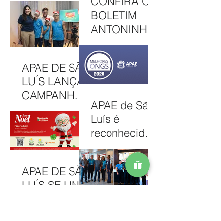
CONFIRA O
JUNINA
NO PRÊMIO
BOLETIM
MELHORES
ANTONINHA
ONGS, EM
DE
OSASCO (SP)
DEZEMBRO
APAE DE SÃO
DE 2025
LUÍS LANÇA
CAMPANHA
APAE de São
NATAL
Luís é
SOLIDÁRIO
reconhecida
2025 COM
entre as 100
AÇÕES PARA
Melhores
MOBILIZAR A
APAE DE SÃO
ONGs do
COMUNIDAD
LUÍS SE UNE
Brasil em
E E
A
2025
FORTALECER
SIAP:
CAMPANHA
ATENDIMENT