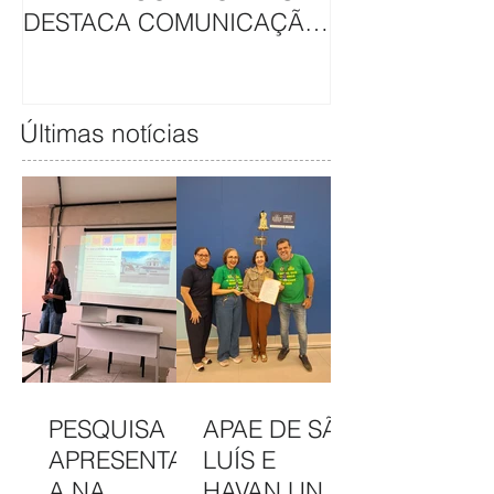
DESTACA COMUNICAÇÃO
EM CAMAPAN
DA APAE DE SÃO LUÍS
SOLIDARIEDA
Últimas notícias
PESQUISA
APAE DE SÃO
APRESENTAD
LUÍS E
A NA
HAVAN UNEM