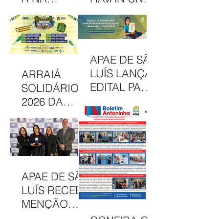
INTERCOM
PARCERIA
NORDESTE
EM
DESTACA
CAMAPANHA
COMUNICAÇ
DE
APAE DE SÃO
ÃO DA APAE
SOLIDARIED
LUÍS LANÇA
ARRAIÁ
DE SÃO LUÍS
ADE
EDITAL PARA
SOLIDÁRIO
CONCESSÃO
2026 DA
DE BOLSAS
APAE DE SÃO
INTEGRAIS
LUÍS
NO CAEE
CELEBRA
ENEY
CULTURA,
SANTANA EM
INCLUSÃO E
APAE DE SÃO
2026
SOLIDARIED
LUÍS RECEBE
ADE EM MAIS
MENÇÃO
UMA EDIÇÃO
HONROSA