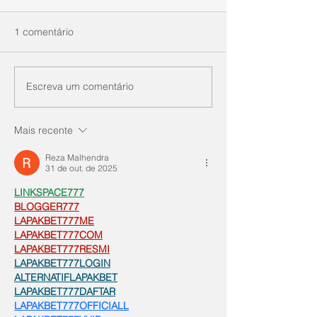
1 comentário
Escreva um comentário
Mais recente
Reza Malhendra
31 de out. de 2025
LINKSPACE777
BLOGGER777
LAPAKBET777ME
LAPAKBET777COM
LAPAKBET777RESMI
LAPAKBET777LOGIN
ALTERNATIFLAPAKBET
LAPAKBET777DAFTAR
LAPAKBET777OFFICIALL