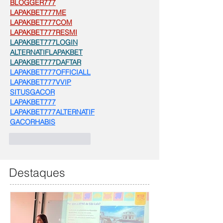
BLOGGER777
LAPAKBET777ME
LAPAKBET777COM
LAPAKBET777RESMI
LAPAKBET777LOGIN
ALTERNATIFLAPAKBET
LAPAKBET777DAFTAR
LAPAKBET777OFFICIALL
LAPAKBET777VVIP
SITUSGACOR
LAPAKBET777
LAPAKBET777ALTERNATIF
GACORHABIS
Curtir
Responder
Destaques