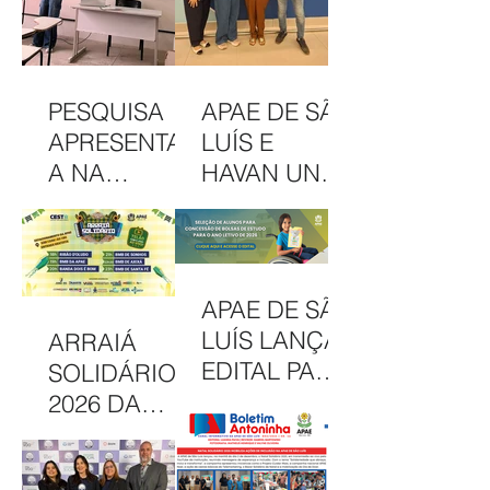
PESQUISA
APAE DE SÃO
APRESENTAD
LUÍS E
A NA
HAVAN UNEM
INTERCOM
PARCERIA
NORDESTE
EM
DESTACA
CAMAPANHA
COMUNICAÇ
DE
APAE DE SÃO
ÃO DA APAE
SOLIDARIED
LUÍS LANÇA
ARRAIÁ
DE SÃO LUÍS
ADE
EDITAL PARA
SOLIDÁRIO
CONCESSÃO
2026 DA
DE BOLSAS
APAE DE SÃO
INTEGRAIS
LUÍS