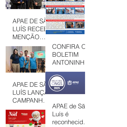
NO CAEE
CELEBRA
ENEY
CULTURA,
SANTANA EM
INCLUSÃO E
APAE DE SÃO
2026
SOLIDARIED
LUÍS RECEBE
ADE EM MAIS
MENÇÃO
UMA EDIÇÃO
HONROSA
CONFIRA O
JUNINA
NO PRÊMIO
BOLETIM
MELHORES
ANTONINHA
ONGS, EM
DE
OSASCO (SP)
DEZEMBRO
APAE DE SÃO
DE 2025
LUÍS LANÇA
CAMPANHA
APAE de São
NATAL
Luís é
SOLIDÁRIO
reconhecida
2025 COM