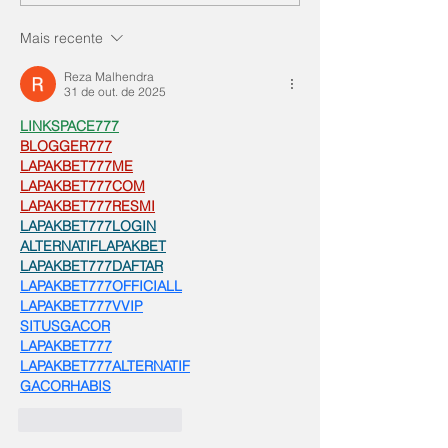
Mais recente
Reza Malhendra
31 de out. de 2025
LINKSPACE777
BLOGGER777
LAPAKBET777ME
LAPAKBET777COM
LAPAKBET777RESMI
LAPAKBET777LOGIN
ALTERNATIFLAPAKBET
LAPAKBET777DAFTAR
LAPAKBET777OFFICIALL
LAPAKBET777VVIP
SITUSGACOR
LAPAKBET777
LAPAKBET777ALTERNATIF
GACORHABIS
Curtir
Responder