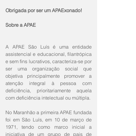
Obrigada por ser um APAExonado!
Sobre a APAE
A APAE São Luís é uma entidade 
assistencial e educacional, filantrópica 
e sem fins lucrativos, caracteriza-se por 
ser uma organização social que 
objetiva principalmente promover a 
atenção integral à pessoa com 
deficiência, prioritariamente aquela 
com deficiência intelectual ou múltipla.
No Maranhão a primeira APAE fundada 
foi em São Luís, em 10 de março de 
1971, tendo como marco inicial a 
iniciativa de um grupo de pais de 