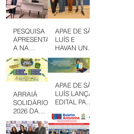
PESQUISA
APAE DE SÃO
APRESENTAD
LUÍS E
A NA
HAVAN UNEM
INTERCOM
PARCERIA
NORDESTE
EM
DESTACA
CAMAPANHA
COMUNICAÇ
DE
APAE DE SÃO
ÃO DA APAE
SOLIDARIED
LUÍS LANÇA
ARRAIÁ
DE SÃO LUÍS
ADE
EDITAL PARA
SOLIDÁRIO
CONCESSÃO
2026 DA
DE BOLSAS
APAE DE SÃO
INTEGRAIS
LUÍS