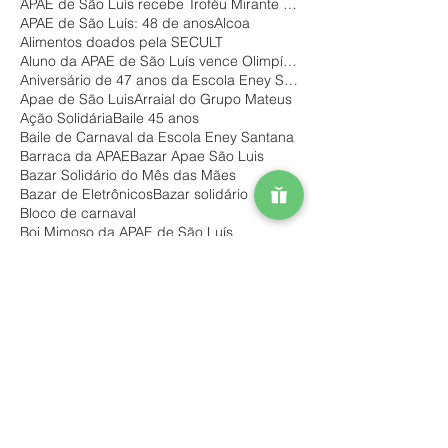
APAE de São Luís recebe Troféu Mirante Esporte
APAE de São Luís: 48 de anos
Alcoa
Alimentos doados pela SECULT
Aluno da APAE de São Luís vence Olimpíada do Conhe
Aniversário de 47 anos da Escola Eney Santana
Apae de São Luis
Arraial do Grupo Mateus
Ação Solidária
Baile 45 anos
Baile de Carnaval da Escola Eney Santana
Barraca da APAE
Bazar Apae São Luis
Bazar Solidário do Mês das Mães
Bazar de Eletrônicos
Bazar solidário
Bloco de carnaval
Boi Mimoso da APAE de São Luís
Boi mimoso
Brechó Solidário de Natal
Brechó de Natal da APAE de São Luis
CEST doa alimentos para a APAE
Campanha Natal Solidário – edição 2018
Campanha da @potiguarhomecenter
Campanha de Natal
Campanha de Natal 2019 APAE
Campanha de Natal APAE de São Luís
Campanha “Dia de Doar”
Capacita APAE Brasil
Dia Nacional do Teste do Pezinho