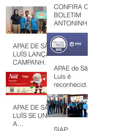
UMA EDIÇÃO
HONROSA
CONFIRA O
JUNINA
NO PRÊMIO
BOLETIM
MELHORES
ANTONINHA
ONGS, EM
DE
OSASCO (SP)
DEZEMBRO
APAE DE SÃO
DE 2025
LUÍS LANÇA
CAMPANHA
APAE de São
NATAL
Luís é
SOLIDÁRIO
reconhecida
2025 COM
entre as 100
AÇÕES PARA
Melhores
MOBILIZAR A
APAE DE SÃO
ONGs do
COMUNIDAD
LUÍS SE UNE
Brasil em
E E
A
2025
FORTALECER
SIAP: