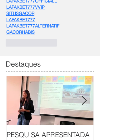
LAPAKBET777OFFICIALL
LAPAKBET777VVIP
SITUSGACOR
LAPAKBET777
LAPAKBET777ALTERNATIF
GACORHABIS
Curtir
Responder
Destaques
PESQUISA APRESENTADA
APAE DE SÃO L