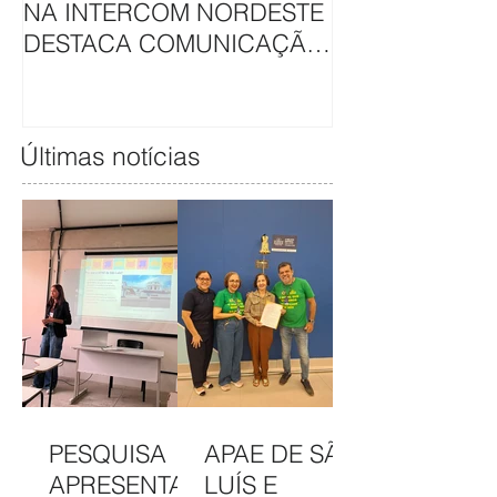
NA INTERCOM NORDESTE
HAVAN UNEM 
DESTACA COMUNICAÇÃO
EM CAMAPAN
DA APAE DE SÃO LUÍS
SOLIDARIEDA
Últimas notícias
PESQUISA
APAE DE SÃO
APRESENTAD
LUÍS E