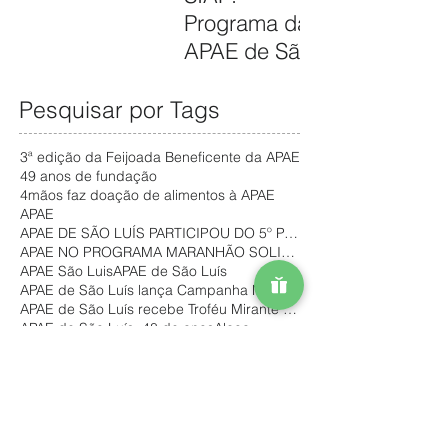
CAMPANHA
ATENDIMENT
Programa da
FILANTROPIA
OS
APAE de São
DE PRÊMIOS
GRATUITOS
Luís promove
– APAE NOEL
NO
inclusão e
Pesquisar por Tags
PARA
MARANHÃO
autonomia de
FORTALECER
3ª edição da Feijoada Beneficente da APAE
pessoas com
SERVIÇOS
49 anos de fundação
deficiência no
ASSISTÊNCIA
4mãos faz doação de alimentos à APAE
APAE
mercado de
IS
APAE DE SÃO LUÍS PARTICIPOU DO 5º PAINEL COMUNITÁR
trabalho
APAE NO PROGRAMA MARANHÃO SOLIDÁRIO
APAE São Luis
APAE de São Luís
APAE de São Luís lança Campanha Natal Solidário
APAE de São Luís recebe Troféu Mirante Esporte
APAE de São Luís: 48 de anos
Alcoa
Alimentos doados pela SECULT
Aluno da APAE de São Luís vence Olimpíada do Conhe
Aniversário de 47 anos da Escola Eney Santana
Apae de São Luis
Arraial do Grupo Mateus
Ação Solidária
Baile 45 anos
Baile de Carnaval da Escola Eney Santana