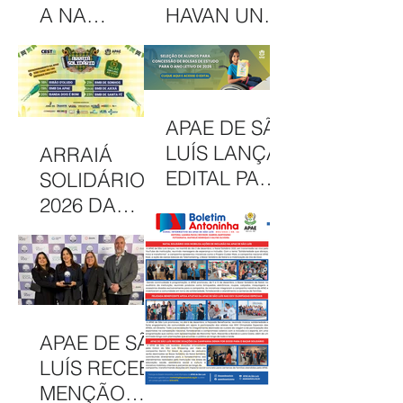
A NA
HAVAN UNEM
INTERCOM
PARCERIA
NORDESTE
EM
DESTACA
CAMAPANHA
COMUNICAÇ
DE
APAE DE SÃO
ÃO DA APAE
SOLIDARIED
LUÍS LANÇA
ARRAIÁ
DE SÃO LUÍS
ADE
EDITAL PARA
SOLIDÁRIO
CONCESSÃO
2026 DA
DE BOLSAS
APAE DE SÃO
INTEGRAIS
LUÍS
NO CAEE
CELEBRA
ENEY
CULTURA,
SANTANA EM
INCLUSÃO E
APAE DE SÃO
2026
SOLIDARIED
LUÍS RECEBE
ADE EM MAIS
MENÇÃO