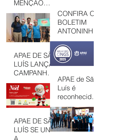
MENÇÃO
UMA EDIÇÃO
HONROSA
CONFIRA O
JUNINA
NO PRÊMIO
BOLETIM
MELHORES
ANTONINHA
ONGS, EM
DE
OSASCO (SP)
DEZEMBRO
APAE DE SÃO
DE 2025
LUÍS LANÇA
CAMPANHA
APAE de São
NATAL
Luís é
SOLIDÁRIO
reconhecida
2025 COM
entre as 100
AÇÕES PARA
Melhores
MOBILIZAR A
APAE DE SÃO
ONGs do
COMUNIDAD
LUÍS SE UNE
Brasil em
E E
A