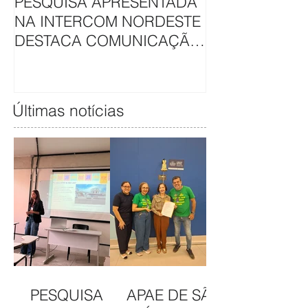
PESQUISA APRESENTADA
APAE DE SÃO L
NA INTERCOM NORDESTE
HAVAN UNEM 
DESTACA COMUNICAÇÃO
EM CAMAPAN
DA APAE DE SÃO LUÍS
SOLIDARIEDA
Últimas notícias
PESQUISA
APAE DE SÃO