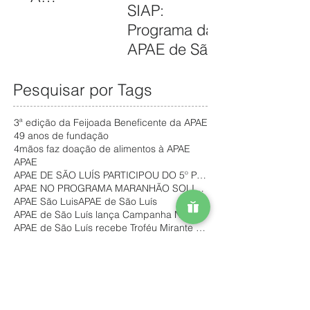
2025
FORTALECER
SIAP:
CAMPANHA
ATENDIMENT
Programa da
FILANTROPIA
OS
APAE de São
DE PRÊMIOS
GRATUITOS
Luís promove
– APAE NOEL
NO
inclusão e
Pesquisar por Tags
PARA
MARANHÃO
autonomia de
FORTALECER
3ª edição da Feijoada Beneficente da APAE
pessoas com
SERVIÇOS
49 anos de fundação
deficiência no
ASSISTÊNCIA
4mãos faz doação de alimentos à APAE
APAE
mercado de
IS
APAE DE SÃO LUÍS PARTICIPOU DO 5º PAINEL COMUNITÁR
trabalho
APAE NO PROGRAMA MARANHÃO SOLIDÁRIO
APAE São Luis
APAE de São Luís
APAE de São Luís lança Campanha Natal Solidário
APAE de São Luís recebe Troféu Mirante Esporte
APAE de São Luís: 48 de anos
Alcoa
Alimentos doados pela SECULT
Aluno da APAE de São Luís vence Olimpíada do Conhe
Aniversário de 47 anos da Escola Eney Santana
Apae de São Luis
Arraial do Grupo Mateus
Ação Solidária
Baile 45 anos