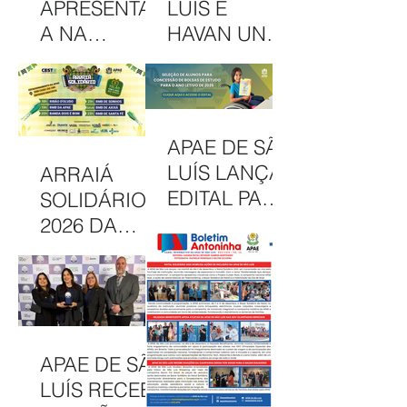
APRESENTAD
LUÍS E
A NA
HAVAN UNEM
INTERCOM
PARCERIA
NORDESTE
EM
DESTACA
CAMAPANHA
COMUNICAÇ
DE
APAE DE SÃO
ÃO DA APAE
SOLIDARIED
LUÍS LANÇA
ARRAIÁ
DE SÃO LUÍS
ADE
EDITAL PARA
SOLIDÁRIO
CONCESSÃO
2026 DA
DE BOLSAS
APAE DE SÃO
INTEGRAIS
LUÍS
NO CAEE
CELEBRA
ENEY
CULTURA,
SANTANA EM
INCLUSÃO E
APAE DE SÃO
2026
SOLIDARIED
LUÍS RECEBE
ADE EM MAIS