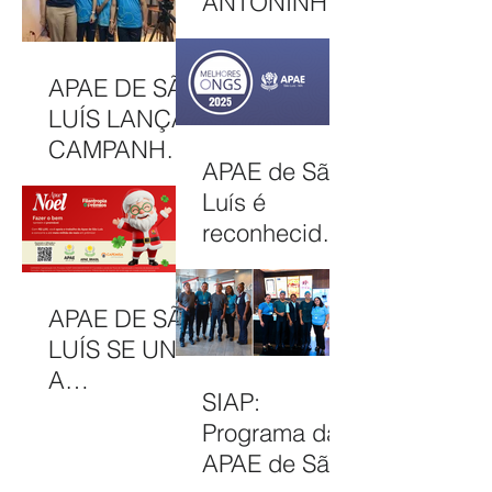
ANTONINHA
ONGS, EM
DE
OSASCO (SP)
DEZEMBRO
APAE DE SÃO
DE 2025
LUÍS LANÇA
CAMPANHA
APAE de São
NATAL
Luís é
SOLIDÁRIO
reconhecida
2025 COM
entre as 100
AÇÕES PARA
Melhores
MOBILIZAR A
APAE DE SÃO
ONGs do
COMUNIDAD
LUÍS SE UNE
Brasil em
E E
A
2025
FORTALECER
SIAP:
CAMPANHA
ATENDIMENT
Programa da
FILANTROPIA
OS
APAE de São
DE PRÊMIOS
GRATUITOS