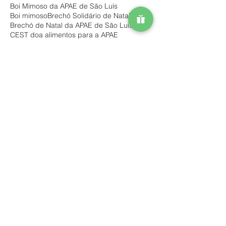
Boi Mimoso da APAE de São Luís
Boi mimoso
Brechó Solidário de Natal
Brechó de Natal da APAE de São Luis
CEST doa alimentos para a APAE
Campanha Natal Solidário – edição 2018
Campanha da @potiguarhomecenter
Campanha de Natal
Campanha de Natal 2019 APAE
Campanha de Natal APAE de São Luís
Campanha “Dia de Doar”
Capacita APAE Brasil
Dia Nacional do Teste do Pezinho
Doação Instituto Alcoa/Fundação Alcoa
Doação LAFIFO
Doe seu Cupom Fiscal
Escola Eney Santana
Estacionamento Solidário
Exposição revela talentos
Feijoada Beneficente
Feijoada Beneficente APAE
Feijoada Beneficente da APAE de São Luís
Festival Paraolímpico de Esportes Adaptados
I feijoada Beneficente APAE
Maranhão Solidário
Mensagem Fim de ano