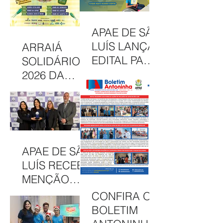
DESTACA
CAMAPANHA
COMUNICAÇ
DE
APAE DE SÃO
ÃO DA APAE
SOLIDARIED
LUÍS LANÇA
ARRAIÁ
DE SÃO LUÍS
ADE
EDITAL PARA
SOLIDÁRIO
CONCESSÃO
2026 DA
DE BOLSAS
APAE DE SÃO
INTEGRAIS
LUÍS
NO CAEE
CELEBRA
ENEY
CULTURA,
SANTANA EM
INCLUSÃO E
APAE DE SÃO
2026
SOLIDARIED
LUÍS RECEBE
ADE EM MAIS
MENÇÃO
UMA EDIÇÃO
HONROSA
CONFIRA O
JUNINA
NO PRÊMIO
BOLETIM
MELHORES