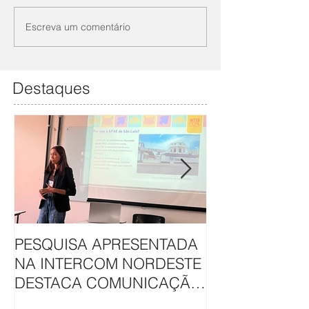
Escreva um comentário
Destaques
PESQUISA APRESENTADA
APAE DE SÃO L
NA INTERCOM NORDESTE
HAVAN UNEM 
DESTACA COMUNICAÇÃO
EM CAMAPAN
DA APAE DE SÃO LUÍS
SOLIDARIEDA