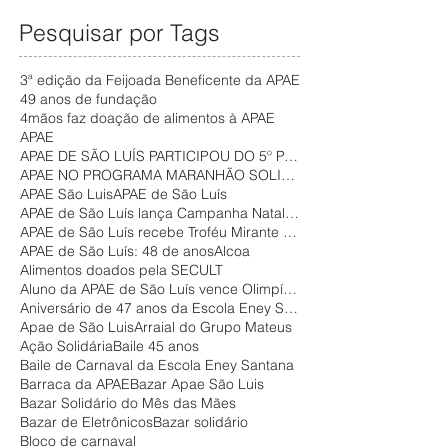
Luís promove
– APAE NOEL
NO
inclusão e
Pesquisar por Tags
PARA
MARANHÃO
autonomia de
FORTALECER
3ª edição da Feijoada Beneficente da APAE
pessoas com
SERVIÇOS
49 anos de fundação
deficiência no
ASSISTÊNCIA
4mãos faz doação de alimentos à APAE
APAE
mercado de
IS
APAE DE SÃO LUÍS PARTICIPOU DO 5º PAINEL COMUNITÁR
trabalho
APAE NO PROGRAMA MARANHÃO SOLIDÁRIO
APAE São Luis
APAE de São Luís
APAE de São Luís lança Campanha Natal Solidário
APAE de São Luís recebe Troféu Mirante Esporte
APAE de São Luís: 48 de anos
Alcoa
Alimentos doados pela SECULT
Aluno da APAE de São Luís vence Olimpíada do Conhe
Aniversário de 47 anos da Escola Eney Santana
Apae de São Luis
Arraial do Grupo Mateus
Ação Solidária
Baile 45 anos
Baile de Carnaval da Escola Eney Santana
Barraca da APAE
Bazar Apae São Luis
Bazar Solidário do Mês das Mães
Bazar de Eletrônicos
Bazar solidário
Bloco de carnaval