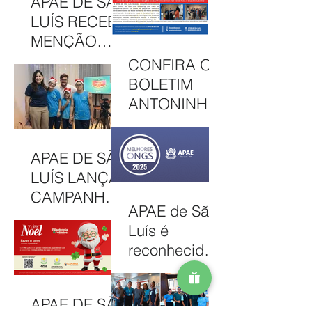
APAE DE SÃO
2026
SOLIDARIED
LUÍS RECEBE
ADE EM MAIS
MENÇÃO
UMA EDIÇÃO
HONROSA
CONFIRA O
JUNINA
NO PRÊMIO
BOLETIM
MELHORES
ANTONINHA
ONGS, EM
DE
OSASCO (SP)
DEZEMBRO
APAE DE SÃO
DE 2025
LUÍS LANÇA
CAMPANHA
APAE de São
NATAL
Luís é
SOLIDÁRIO
reconhecida
2025 COM
entre as 100
AÇÕES PARA
Melhores
MOBILIZAR A
APAE DE SÃO
ONGs do