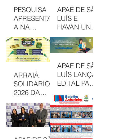
PESQUISA
APAE DE SÃO
APRESENTAD
LUÍS E
A NA
HAVAN UNEM
INTERCOM
PARCERIA
NORDESTE
EM
DESTACA
CAMAPANHA
COMUNICAÇ
DE
APAE DE SÃO
ÃO DA APAE
SOLIDARIED
LUÍS LANÇA
ARRAIÁ
DE SÃO LUÍS
ADE
EDITAL PARA
SOLIDÁRIO
CONCESSÃO
2026 DA
DE BOLSAS
APAE DE SÃO
INTEGRAIS
LUÍS
NO CAEE
CELEBRA
ENEY
CULTURA,
SANTANA EM
INCLUSÃO E