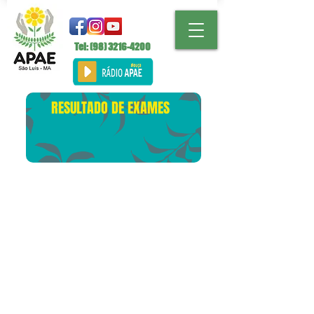
Tel: (98)
3216-4200
RESULTADO DE EXAMES