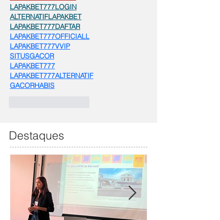
LAPAKBET777LOGIN
ALTERNATIFLAPAKBET
LAPAKBET777DAFTAR
LAPAKBET777OFFICIALL
LAPAKBET777VVIP
SITUSGACOR
LAPAKBET777
LAPAKBET777ALTERNATIF
GACORHABIS
Curtir
Responder
Destaques