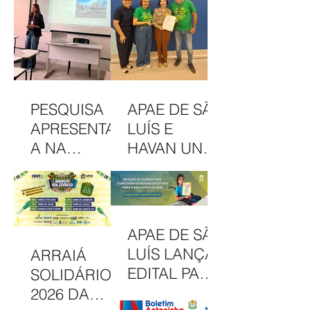
PESQUISA
APAE DE SÃO
APRESENTAD
LUÍS E
A NA
HAVAN UNEM
INTERCOM
PARCERIA
NORDESTE
EM
DESTACA
CAMAPANHA
COMUNICAÇ
DE
APAE DE SÃO
ÃO DA APAE
SOLIDARIED
LUÍS LANÇA
ARRAIÁ
DE SÃO LUÍS
ADE
EDITAL PARA
SOLIDÁRIO
CONCESSÃO
2026 DA