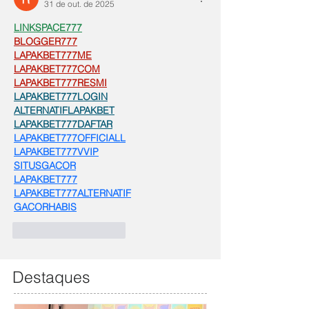
31 de out. de 2025
LINKSPACE777
BLOGGER777
LAPAKBET777ME
LAPAKBET777COM
LAPAKBET777RESMI
LAPAKBET777LOGIN
ALTERNATIFLAPAKBET
LAPAKBET777DAFTAR
LAPAKBET777OFFICIALL
LAPAKBET777VVIP
SITUSGACOR
LAPAKBET777
LAPAKBET777ALTERNATIF
GACORHABIS
Curtir
Responder
Destaques