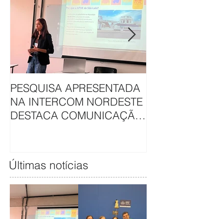
PESQUISA APRESENTADA
APAE DE SÃO L
NA INTERCOM NORDESTE
HAVAN UNEM 
DESTACA COMUNICAÇÃO
EM CAMAPAN
DA APAE DE SÃO LUÍS
SOLIDARIEDA
Últimas notícias