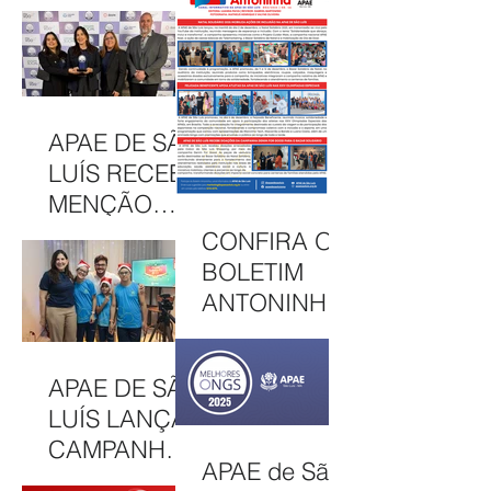
DE BOLSAS
APAE DE SÃO
INTEGRAIS
LUÍS
NO CAEE
CELEBRA
ENEY
CULTURA,
SANTANA EM
INCLUSÃO E
APAE DE SÃO
2026
SOLIDARIED
LUÍS RECEBE
ADE EM MAIS
MENÇÃO
UMA EDIÇÃO
HONROSA
CONFIRA O
JUNINA
NO PRÊMIO
BOLETIM
MELHORES
ANTONINHA
ONGS, EM
DE
OSASCO (SP)
DEZEMBRO
APAE DE SÃO
DE 2025
LUÍS LANÇA
CAMPANHA
APAE de São
NATAL