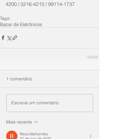
4200 / 3216-4210 / 99114-1737
Tags:
Bazar de Eletrônicos
1 comentário
Escreva um comentário
Mais recente
Reza Malhendra
31 de out. de 2025