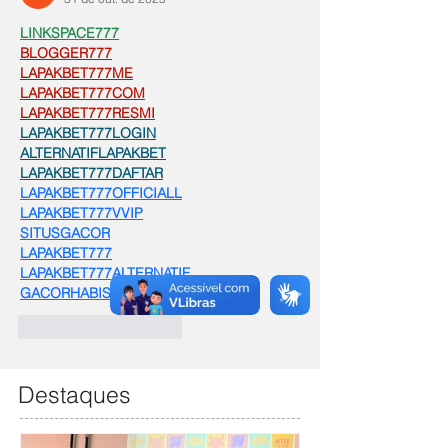
LINKSPACE777
BLOGGER777
LAPAKBET777ME
LAPAKBET777COM
LAPAKBET777RESMI
LAPAKBET777LOGIN
ALTERNATIFLAPAKBET
LAPAKBET777DAFTAR
LAPAKBET777OFFICIALL
LAPAKBET777VVIP
SITUSGACOR
LAPAKBET777
LAPAKBET777ALTERNATIF
GACORHABIS
Curtir
Responder
Destaques