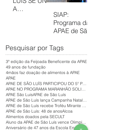
LUÍS SE UNE
Brasil em
E E
A
2025
FORTALECER
SIAP:
CAMPANHA
ATENDIMENT
Programa da
FILANTROPIA
OS
APAE de São
DE PRÊMIOS
GRATUITOS
Luís promove
– APAE NOEL
NO
inclusão e
Pesquisar por Tags
PARA
MARANHÃO
autonomia de
FORTALECER
3ª edição da Feijoada Beneficente da APAE
pessoas com
SERVIÇOS
49 anos de fundação
deficiência no
ASSISTÊNCIA
4mãos faz doação de alimentos à APAE
APAE
mercado de
IS
APAE DE SÃO LUÍS PARTICIPOU DO 5º PAINEL COMUNITÁR
trabalho
APAE NO PROGRAMA MARANHÃO SOLIDÁRIO
APAE São Luis
APAE de São Luís
APAE de São Luís lança Campanha Natal Solidário
APAE de São Luís recebe Troféu Mirante Esporte
APAE de São Luís: 48 de anos
Alcoa
Alimentos doados pela SECULT
Aluno da APAE de São Luís vence Olimpíada do Conhe
Aniversário de 47 anos da Escola Eney Santana