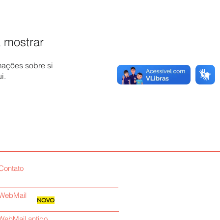
 mostrar
ações sobre si
i.
Contato
WebMail
NOVO
WebMail antigo