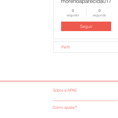
morenoaparecida017
0
0
seguidor
seguindo
Seguir
Perfil
Sobre a APAE
Como ajudar?